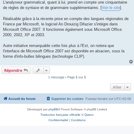
L'analyseur grammatical, quant à lui, prend en compte une cinquantaine
de règles de syntaxe et de grammaire supplémentaires. [
Voir le site
].
Réalisable grâce à la récente prise en compte des langues régionales de
France par Microsoft, le logiciel An Drouizig Difazier s'intègre dans
Microsoft Office 2007. Il fonctionne également sous Microsoft Office
2000, 2002, XP et 2003.
Autre initiative remarquable cette fois plus à l'Est, on notera que
l'interface de Microsoft Office 2007 est disponible en alsacien, sous la
forme d'info-bulles bilingues (technologie CLIP).
Répondre
1 message • Page
1
sur
1
Aller
Accueil du forum
Supprimer les cookies
Fuseau horaire sur
UTC+01:00
Développé par
phpBB
® Forum Software © phpBB Limited
Traduction française officielle
©
Qiaeru
Confidentialité
|
Conditions