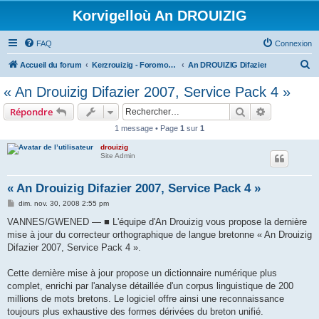
Korvigelloù An DROUIZIG
FAQ
Connexion
R
Accueil du forum
Kerzrouizig - Foromoù An Drouizig
An DROUIZIG Difazier
e
« An Drouizig Difazier 2007, Service Pack 4 »
c
Rechercher
Recherche 
Répondre
h
1 message • Page
1
sur
1
e
drouizig
r
Site Admin
c
h
« An Drouizig Difazier 2007, Service Pack 4 »
e
M
dim. nov. 30, 2008 2:55 pm
e
r
s
VANNES/GWENED — ■ L'équipe d'An Drouizig vous propose la dernière
s
mise à jour du correcteur orthographique de langue bretonne « An Drouizig
a
g
Difazier 2007, Service Pack 4 ».
e
Cette dernière mise à jour propose un dictionnaire numérique plus
complet, enrichi par l'analyse détaillée d'un corpus linguistique de 200
millions de mots bretons. Le logiciel offre ainsi une reconnaissance
toujours plus exhaustive des formes dérivées du breton unifié.