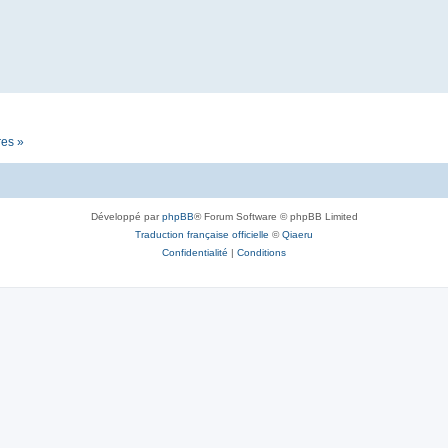
res »
Développé par
phpBB
® Forum Software © phpBB Limited
Traduction française officielle
©
Qiaeru
Confidentialité
|
Conditions