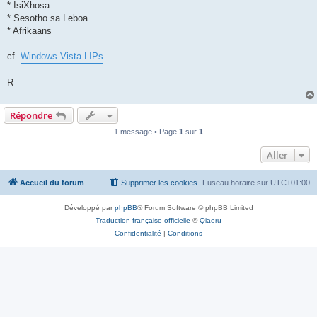
* IsiXhosa
* Sesotho sa Leboa
* Afrikaans
cf.
Windows Vista LIPs
R
Répondre
1 message • Page
1
sur
1
Aller
Accueil du forum
Supprimer les cookies
Fuseau horaire sur
UTC+01:00
Développé par
phpBB
® Forum Software © phpBB Limited
Traduction française officielle
©
Qiaeru
Confidentialité
|
Conditions