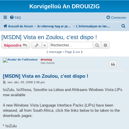
Korvigelloù An DROUIZIG
FAQ
Connexion
R
Accueil du forum
Ar stlenneg hag ar yezhoù bihan er bed a-bezh
L'informatique en langues régionales et minoritaires
e
[MSDN] Vista en Zoulou, c'est dispo !
c
Rechercher
Recherche 
Répondre
h
1 message • Page
1
sur
1
e
drouizig
r
Site Admin
c
h
[MSDN] Vista en Zoulou, c'est dispo !
e
M
ven. déc. 05, 2008 2:36 pm
e
r
s
IsiZulu, IsiXhosa, Sesotho sa Leboa and Afrikaans Windows Vista LIPs
s
now available
a
g
e
4 new Windows Vista Language Interface Packs (LIPs) have been
released, all from South Africa, click the links below to be taken to the
downloads pages:
* IsiZulu