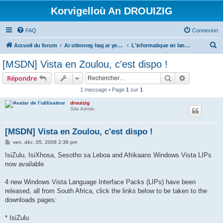
Korvigelloù An DROUIZIG
FAQ
Connexion
R
Accueil du forum
Ar stlenneg hag ar yezhoù bihan er bed a-bezh
L'informatique en langues régionales et minoritaires
e
[MSDN] Vista en Zoulou, c'est dispo !
c
Rechercher
Recherche 
Répondre
h
1 message • Page
1
sur
1
e
drouizig
r
Site Admin
c
h
[MSDN] Vista en Zoulou, c'est dispo !
e
M
ven. déc. 05, 2008 2:36 pm
e
r
s
IsiZulu, IsiXhosa, Sesotho sa Leboa and Afrikaans Windows Vista LIPs
s
now available
a
g
e
4 new Windows Vista Language Interface Packs (LIPs) have been
released, all from South Africa, click the links below to be taken to the
downloads pages:
* IsiZulu