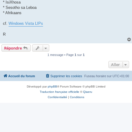
* IsiXhosa
* Sesotho sa Leboa
* Afrikaans
cf.
Windows Vista LIPs
R
Répondre
1 message • Page
1
sur
1
Aller
Accueil du forum
Supprimer les cookies
Fuseau horaire sur
UTC+01:00
Développé par
phpBB
® Forum Software © phpBB Limited
Traduction française officielle
©
Qiaeru
Confidentialité
|
Conditions