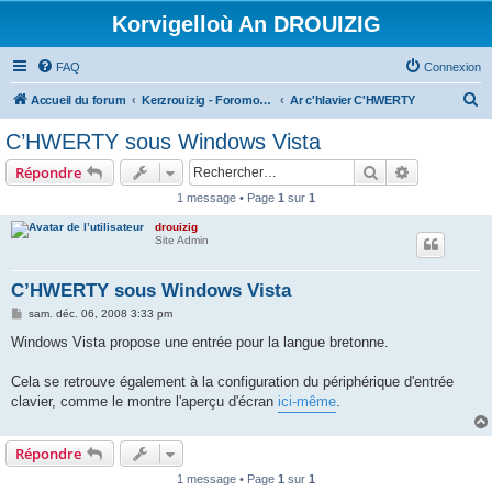
Korvigelloù An DROUIZIG
FAQ
Connexion
R
Accueil du forum
Kerzrouizig - Foromoù An Drouizig
Ar c'hlavier C'HWERTY
e
C’HWERTY sous Windows Vista
c
Rechercher
Recherche 
Répondre
h
1 message • Page
1
sur
1
e
drouizig
r
Site Admin
c
h
C’HWERTY sous Windows Vista
e
M
sam. déc. 06, 2008 3:33 pm
e
r
s
Windows Vista propose une entrée pour la langue bretonne.
s
a
g
Cela se retrouve également à la configuration du périphérique d'entrée
e
clavier, comme le montre l'aperçu d'écran
ici-même
.
Répondre
1 message • Page
1
sur
1