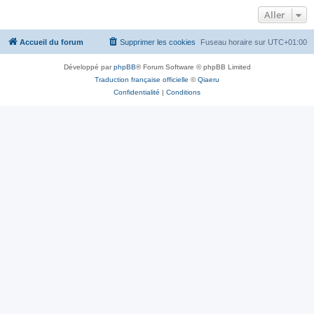
Aller
Accueil du forum
Supprimer les cookies
Fuseau horaire sur
UTC+01:00
Développé par
phpBB
® Forum Software © phpBB Limited
Traduction française officielle
©
Qiaeru
Confidentialité
|
Conditions