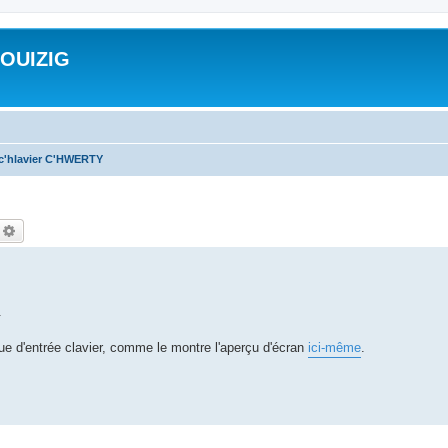
ROUIZIG
 c'hlavier C'HWERTY
echercher
Recherche avancée
.
que d'entrée clavier, comme le montre l'aperçu d'écran
ici-même
.