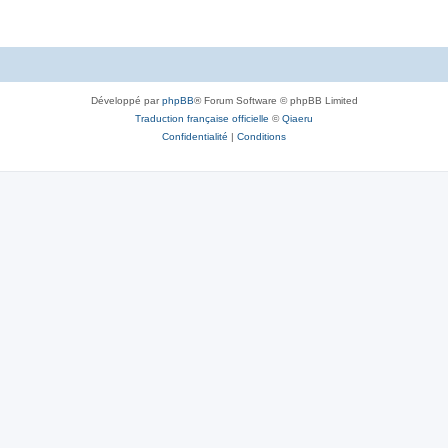
Développé par
phpBB
® Forum Software © phpBB Limited
Traduction française officielle
©
Qiaeru
Confidentialité
|
Conditions