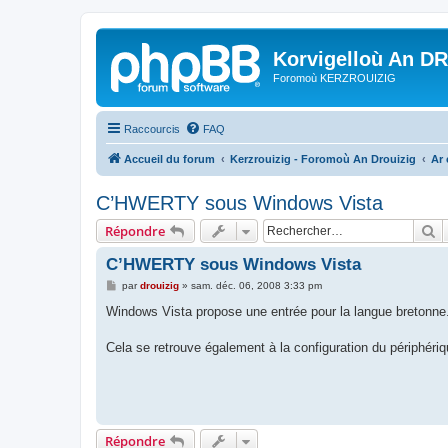
Korvigelloù An D
Foromoù KERZROUIZIG
Raccourcis
FAQ
Accueil du forum
Kerzrouizig - Foromoù An Drouizig
Ar
C’HWERTY sous Windows Vista
R
Répondre
C’HWERTY sous Windows Vista
M
par
drouizig
»
sam. déc. 06, 2008 3:33 pm
e
s
Windows Vista propose une entrée pour la langue bretonne
s
a
g
Cela se retrouve également à la configuration du périphéri
e
Répondre