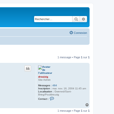
Rechercher
Recherche avancé
Connexion
1 message • Page
1
sur
1
drouizig
Site Admin
Messages :
484
Inscription :
mar. nov. 16, 2004 11:45 am
Localisation :
Gwened/Sant-
Brieg/Pouldreuzig
C
Contact :
o
n
H
t
a
a
1 message • Page
1
sur
1
u
c