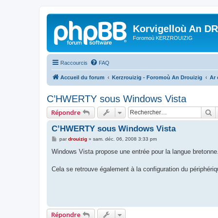
Korvigelloù An D
Foromoù KERZROUIZIG
Raccourcis
FAQ
Accueil du forum
Kerzrouizig - Foromoù An Drouizig
Ar
C’HWERTY sous Windows Vista
R
Répondre
C’HWERTY sous Windows Vista
M
par
drouizig
»
sam. déc. 06, 2008 3:33 pm
e
s
Windows Vista propose une entrée pour la langue bretonne
s
a
g
Cela se retrouve également à la configuration du périphéri
e
Répondre