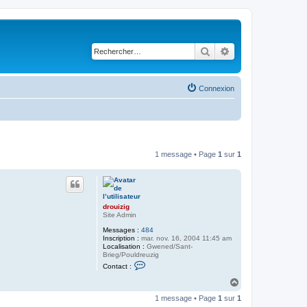
Rechercher
Recherche avancé
Connexion
1 message • Page
1
sur
1
drouizig
Site Admin
Messages :
484
Inscription :
mar. nov. 16, 2004 11:45 am
Localisation :
Gwened/Sant-
Brieg/Pouldreuzig
C
Contact :
o
n
H
t
a
a
1 message • Page
1
sur
1
u
c