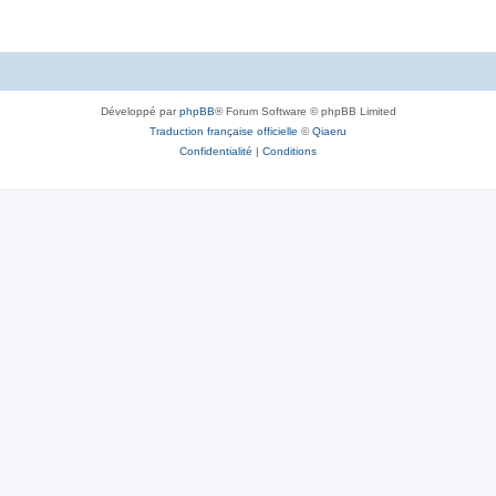
Développé par
phpBB
® Forum Software © phpBB Limited
Traduction française officielle
©
Qiaeru
Confidentialité
|
Conditions