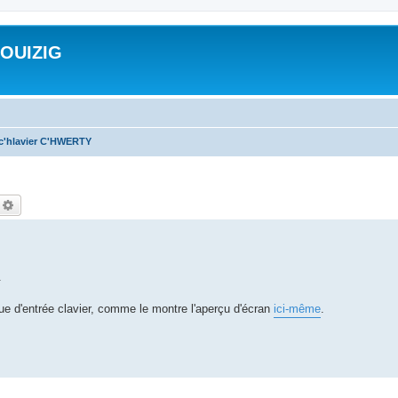
ROUIZIG
 c'hlavier C'HWERTY
echercher
Recherche avancée
.
que d'entrée clavier, comme le montre l'aperçu d'écran
ici-même
.