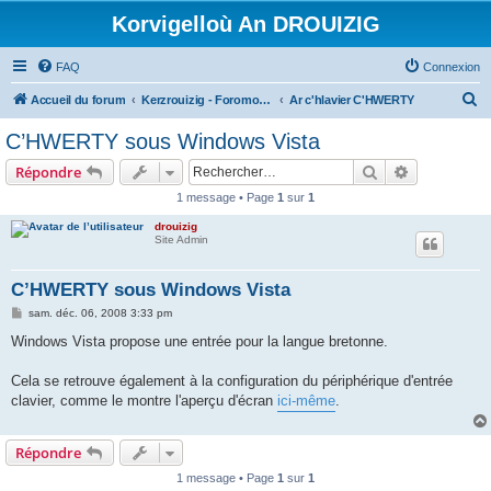
Korvigelloù An DROUIZIG
FAQ
Connexion
R
Accueil du forum
Kerzrouizig - Foromoù An Drouizig
Ar c'hlavier C'HWERTY
e
C’HWERTY sous Windows Vista
c
Rechercher
Recherche 
Répondre
h
1 message • Page
1
sur
1
e
drouizig
r
Site Admin
c
h
C’HWERTY sous Windows Vista
e
M
sam. déc. 06, 2008 3:33 pm
e
r
s
Windows Vista propose une entrée pour la langue bretonne.
s
a
g
Cela se retrouve également à la configuration du périphérique d'entrée
e
clavier, comme le montre l'aperçu d'écran
ici-même
.
Répondre
1 message • Page
1
sur
1