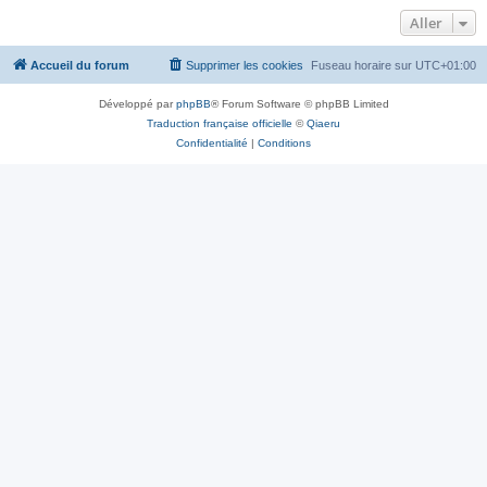
Aller
Accueil du forum
Supprimer les cookies
Fuseau horaire sur
UTC+01:00
Développé par
phpBB
® Forum Software © phpBB Limited
Traduction française officielle
©
Qiaeru
Confidentialité
|
Conditions