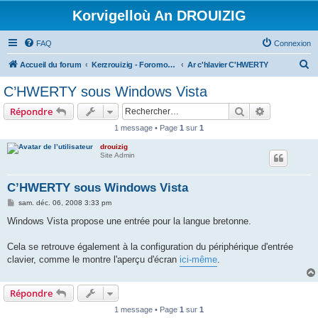
Korvigelloù An DROUIZIG
FAQ
Connexion
R
Accueil du forum
Kerzrouizig - Foromoù An Drouizig
Ar c'hlavier C'HWERTY
e
C’HWERTY sous Windows Vista
c
Rechercher
Recherche 
Répondre
h
1 message • Page
1
sur
1
e
drouizig
r
Site Admin
c
h
C’HWERTY sous Windows Vista
e
M
sam. déc. 06, 2008 3:33 pm
e
r
s
Windows Vista propose une entrée pour la langue bretonne.
s
a
g
Cela se retrouve également à la configuration du périphérique d'entrée
e
clavier, comme le montre l'aperçu d'écran
ici-même
.
Répondre
1 message • Page
1
sur
1