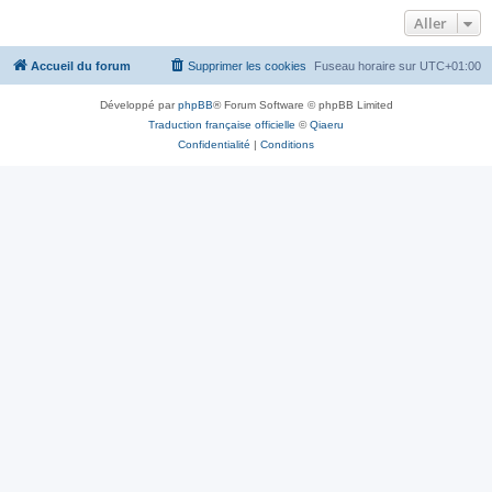
Aller
Accueil du forum
Supprimer les cookies
Fuseau horaire sur
UTC+01:00
Développé par
phpBB
® Forum Software © phpBB Limited
Traduction française officielle
©
Qiaeru
Confidentialité
|
Conditions