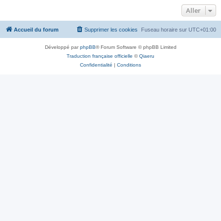
Aller
Accueil du forum
Supprimer les cookies
Fuseau horaire sur
UTC+01:00
Développé par
phpBB
® Forum Software © phpBB Limited
Traduction française officielle
©
Qiaeru
Confidentialité
|
Conditions