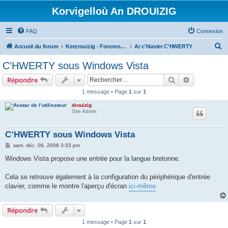
Korvigelloù An DROUIZIG
FAQ
Connexion
R
Accueil du forum
Kerzrouizig - Foromoù An Drouizig
Ar c'hlavier C'HWERTY
e
C’HWERTY sous Windows Vista
c
Rechercher
Recherche 
Répondre
h
1 message • Page
1
sur
1
e
drouizig
r
Site Admin
c
h
C’HWERTY sous Windows Vista
e
M
sam. déc. 06, 2008 3:33 pm
e
r
s
Windows Vista propose une entrée pour la langue bretonne.
s
a
g
Cela se retrouve également à la configuration du périphérique d'entrée
e
clavier, comme le montre l'aperçu d'écran
ici-même
.
Répondre
1 message • Page
1
sur
1