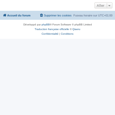
Aller
Accueil du forum
Supprimer les cookies
Fuseau horaire sur
UTC+01:00
Développé par
phpBB
® Forum Software © phpBB Limited
Traduction française officielle
©
Qiaeru
Confidentialité
|
Conditions