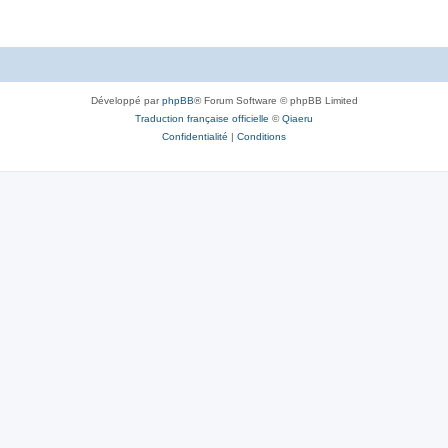
Développé par
phpBB
® Forum Software © phpBB Limited
Traduction française officielle
©
Qiaeru
Confidentialité
|
Conditions