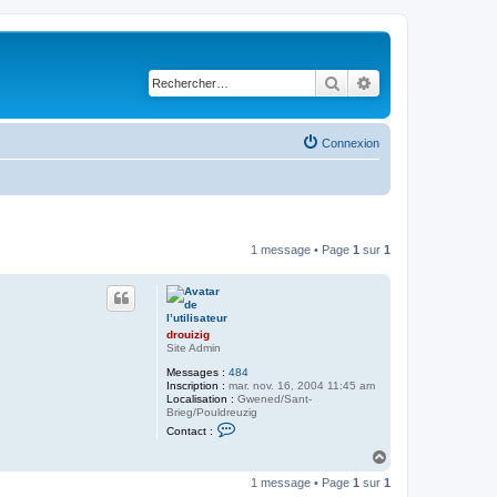
Rechercher
Recherche avancé
Connexion
1 message • Page
1
sur
1
drouizig
Site Admin
Messages :
484
Inscription :
mar. nov. 16, 2004 11:45 am
Localisation :
Gwened/Sant-
Brieg/Pouldreuzig
C
Contact :
o
n
H
t
a
a
1 message • Page
1
sur
1
u
c