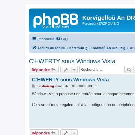
Korvigelloù An D
Foromoù KERZROUIZIG
Raccourcis
FAQ
Accueil du forum
Kerzrouizig - Foromoù An Drouizig
Ar
C’HWERTY sous Windows Vista
R
Répondre
C’HWERTY sous Windows Vista
M
par
drouizig
»
sam. déc. 06, 2008 3:33 pm
e
s
Windows Vista propose une entrée pour la langue bretonne
s
a
g
Cela se retrouve également à la configuration du périphéri
e
Répondre