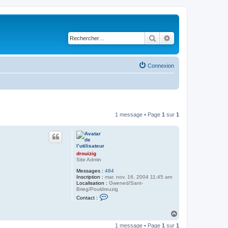
Rechercher
Recherche avancé
Connexion
1 message • Page
1
sur
1
drouizig
Site Admin
Messages :
484
Inscription :
mar. nov. 16, 2004 11:45 am
Localisation :
Gwened/Sant-
Brieg/Pouldreuzig
C
Contact :
o
n
H
t
a
a
c
1 message • Page
1
sur
1
u