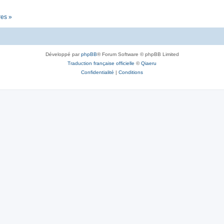
res »
Développé par
phpBB
® Forum Software © phpBB Limited
Traduction française officielle
©
Qiaeru
Confidentialité
|
Conditions