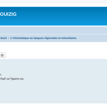
ROUIZIG
a-bezh
L'informatique en langues régionales et minoritaires
echercher
Recherche avancée
n,
zhañ oc’hpenn-se,