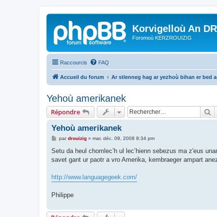
Korvigelloù An D
Foromoù KERZROUIZIG
Raccourcis
FAQ
Accueil du forum
Ar stlenneg hag ar yezhoù bihan er bed 
Yehoù amerikanek
R
Répondre
Yehoù amerikanek
M
par
drouizig
»
mar. déc. 09, 2008 8:34 pm
e
s
Setu da heul chomlec’h ul lec’hienn sebezus ma z'eus una
s
savet gant ur paotr a vro Amerika, kembraeger ampart ane
a
g
e
http://www.languagegeek.com/
Philippe