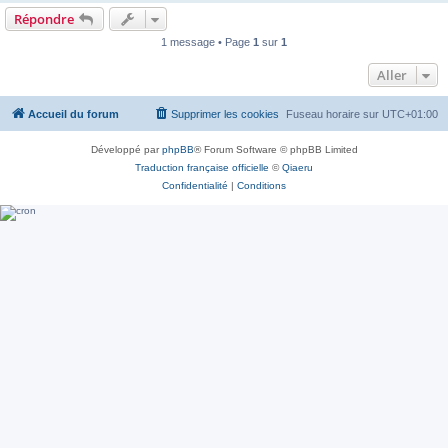
Répondre
1 message • Page
1
sur
1
Aller
Accueil du forum
Supprimer les cookies
Fuseau horaire sur
UTC+01:00
Développé par
phpBB
® Forum Software © phpBB Limited
Traduction française officielle
©
Qiaeru
Confidentialité
|
Conditions