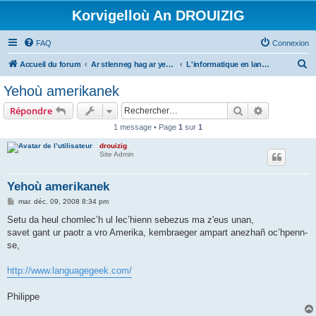
Korvigelloù An DROUIZIG
FAQ
Connexion
R
Accueil du forum
Ar stlenneg hag ar yezhoù bihan er bed a-bezh
L'informatique en langues régionales et minoritaires
e
Yehoù amerikanek
c
Rechercher
Recherche 
Répondre
h
1 message • Page
1
sur
1
e
drouizig
r
Site Admin
c
h
Yehoù amerikanek
e
M
mar. déc. 09, 2008 8:34 pm
e
r
s
Setu da heul chomlec’h ul lec’hienn sebezus ma z'eus unan,
s
savet gant ur paotr a vro Amerika, kembraeger ampart anezhañ oc’hpenn-
a
g
se,
e
http://www.languagegeek.com/
Philippe