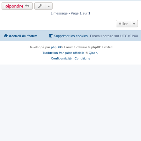
Répondre
1 message • Page
1
sur
1
Aller
Accueil du forum
Supprimer les cookies
Fuseau horaire sur
UTC+01:00
Développé par
phpBB
® Forum Software © phpBB Limited
Traduction française officielle
©
Qiaeru
Confidentialité
|
Conditions