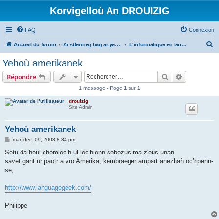
Korvigelloù An DROUIZIG
FAQ
Connexion
R
Accueil du forum
Ar stlenneg hag ar yezhoù bihan er bed a-bezh
L'informatique en langues régionales et minoritaires
e
Yehoù amerikanek
c
Rechercher
Recherche 
Répondre
h
1 message • Page
1
sur
1
e
drouizig
r
Site Admin
c
h
Yehoù amerikanek
e
M
mar. déc. 09, 2008 8:34 pm
e
r
s
Setu da heul chomlec’h ul lec’hienn sebezus ma z'eus unan,
s
savet gant ur paotr a vro Amerika, kembraeger ampart anezhañ oc’hpenn-
a
g
se,
e
http://www.languagegeek.com/
Philippe