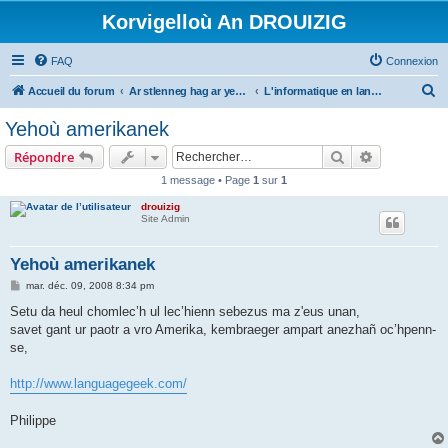
Korvigelloù An DROUIZIG
FAQ
Connexion
R
Accueil du forum
Ar stlenneg hag ar yezhoù bihan er bed a-bezh
L'informatique en langues régionales et minoritaires
e
Yehoù amerikanek
c
Rechercher
Recherche 
Répondre
h
1 message • Page
1
sur
1
e
drouizig
r
Site Admin
c
h
Yehoù amerikanek
e
M
mar. déc. 09, 2008 8:34 pm
e
r
s
Setu da heul chomlec’h ul lec’hienn sebezus ma z'eus unan,
s
savet gant ur paotr a vro Amerika, kembraeger ampart anezhañ oc’hpenn-
a
g
se,
e
http://www.languagegeek.com/
Philippe