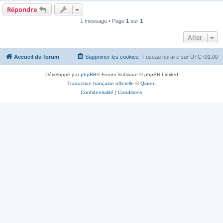
Répondre
1 message • Page
1
sur
1
Aller
Accueil du forum
Supprimer les cookies
Fuseau horaire sur
UTC+01:00
Développé par
phpBB
® Forum Software © phpBB Limited
Traduction française officielle
©
Qiaeru
Confidentialité
|
Conditions