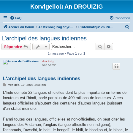
Korvigelloù An DROUIZIG
FAQ
Connexion
R
Accueil du forum
Ar stlenneg hag ar yezhoù bihan er bed a-bezh
L'informatique en langues régionales et minoritaires
e
L'archipel des langues indiennes
c
Rechercher
Recherche 
Répondre
h
1 message • Page
1
sur
1
e
drouizig
r
Site Admin
c
h
L'archipel des langues indiennes
e
M
mer. déc. 10, 2008 2:48 pm
e
r
s
L'Inde compte 22 langues officielles dont la plus importante en terme de
s
locuteurs est l'hindî, parlé par plus de 400 millions de locuteurs. A ces
a
g
langues officielles s'ajoutent des centaines d'autres langues jouissant
e
d'un statut moindre.
Parmi toutes ces langues, officielles et non-officielles, on peut citer les
langues des Andaman, l'anglais (langue officielle non indigène),
l'assamais, l'awadhi, le balti, le bengalî, le bhili, le bhodjpouri, le bihari, le