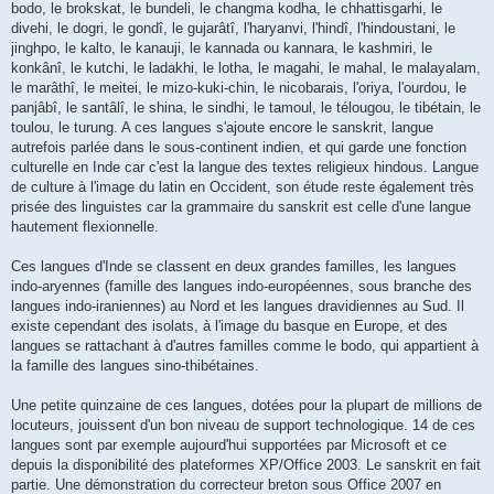
bodo, le brokskat, le bundeli, le changma kodha, le chhattisgarhi, le
divehi, le dogri, le gondî, le gujarâtî, l'haryanvi, l'hindî, l'hindoustani, le
jinghpo, le kalto, le kanauji, le kannada ou kannara, le kashmiri, le
konkânî, le kutchi, le ladakhi, le lotha, le magahi, le mahal, le malayalam,
le marâthî, le meitei, le mizo-kuki-chin, le nicobarais, l'oriya, l'ourdou, le
panjâbî, le santâlî, le shina, le sindhi, le tamoul, le télougou, le tibétain, le
toulou, le turung. A ces langues s'ajoute encore le sanskrit, langue
autrefois parlée dans le sous-continent indien, et qui garde une fonction
culturelle en Inde car c'est la langue des textes religieux hindous. Langue
de culture à l'image du latin en Occident, son étude reste également très
prisée des linguistes car la grammaire du sanskrit est celle d'une langue
hautement flexionnelle.
Ces langues d'Inde se classent en deux grandes familles, les langues
indo-aryennes (famille des langues indo-européennes, sous branche des
langues indo-iraniennes) au Nord et les langues dravidiennes au Sud. Il
existe cependant des isolats, à l'image du basque en Europe, et des
langues se rattachant à d'autres familles comme le bodo, qui appartient à
la famille des langues sino-thibétaines.
Une petite quinzaine de ces langues, dotées pour la plupart de millions de
locuteurs, jouissent d'un bon niveau de support technologique. 14 de ces
langues sont par exemple aujourd'hui supportées par Microsoft et ce
depuis la disponibilité des plateformes XP/Office 2003. Le sanskrit en fait
partie. Une démonstration du correcteur breton sous Office 2007 en