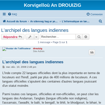
Korvigelloù An DROUIZIG
FAQ
Connexion
R
Accueil du forum
Ar stlenneg hag ar yezhoù bihan er bed a-bezh
L'informatique en langues régionales et minoritaires
e
L'archipel des langues indiennes
c
Rechercher
Recherche 
Répondre
h
1 message • Page
1
sur
1
e
drouizig
r
Site Admin
c
h
L'archipel des langues indiennes
e
M
mer. déc. 10, 2008 2:48 pm
e
r
s
L'Inde compte 22 langues officielles dont la plus importante en terme de
s
locuteurs est l'hindî, parlé par plus de 400 millions de locuteurs. A ces
a
g
langues officielles s'ajoutent des centaines d'autres langues jouissant
e
d'un statut moindre.
Parmi toutes ces langues, officielles et non-officielles, on peut citer les
langues des Andaman, l'anglais (langue officielle non indigène),
l'assamais, l'awadhi, le balti, le bengalî, le bhili, le bhodjpouri, le bihari, le