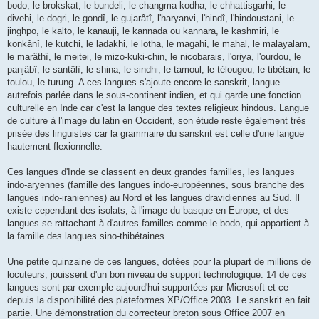
bodo, le brokskat, le bundeli, le changma kodha, le chhattisgarhi, le
divehi, le dogri, le gondî, le gujarâtî, l'haryanvi, l'hindî, l'hindoustani, le
jinghpo, le kalto, le kanauji, le kannada ou kannara, le kashmiri, le
konkânî, le kutchi, le ladakhi, le lotha, le magahi, le mahal, le malayalam,
le marâthî, le meitei, le mizo-kuki-chin, le nicobarais, l'oriya, l'ourdou, le
panjâbî, le santâlî, le shina, le sindhi, le tamoul, le télougou, le tibétain, le
toulou, le turung. A ces langues s'ajoute encore le sanskrit, langue
autrefois parlée dans le sous-continent indien, et qui garde une fonction
culturelle en Inde car c'est la langue des textes religieux hindous. Langue
de culture à l'image du latin en Occident, son étude reste également très
prisée des linguistes car la grammaire du sanskrit est celle d'une langue
hautement flexionnelle.
Ces langues d'Inde se classent en deux grandes familles, les langues
indo-aryennes (famille des langues indo-européennes, sous branche des
langues indo-iraniennes) au Nord et les langues dravidiennes au Sud. Il
existe cependant des isolats, à l'image du basque en Europe, et des
langues se rattachant à d'autres familles comme le bodo, qui appartient à
la famille des langues sino-thibétaines.
Une petite quinzaine de ces langues, dotées pour la plupart de millions de
locuteurs, jouissent d'un bon niveau de support technologique. 14 de ces
langues sont par exemple aujourd'hui supportées par Microsoft et ce
depuis la disponibilité des plateformes XP/Office 2003. Le sanskrit en fait
partie. Une démonstration du correcteur breton sous Office 2007 en