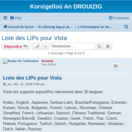
Korvigelloù An DROUIZIG
FAQ
Connexion
R
Accueil du forum
Ar stlenneg hag ar yezhoù bihan er bed a-bezh
L'informatique en langues régionales et minoritaires
e
Liste des LIPs pour Vista
c
Rechercher
Recherche 
Répondre
h
1 message • Page
1
sur
1
e
drouizig
r
Site Admin
c
h
Liste des LIPs pour Vista
e
M
jeu. déc. 11, 2008 6:09 pm
e
r
s
Vista est supporté aujourd'hui nativement dans 35 langues:
s
a
g
Arabic, English, Japanese, Serbian-Latin, BrazilianPortuguese, Estonian,
e
Korean, Slovak, Bulgarian, Finnish, Latvian, Slovenian, Chinese
Simplified, French, Lithuanian, Spanish, Chinese Traditional, German,
Norwegian-Bokmål, Swedish, Croatian, Greek, Polish, Thai, Czech,
Hebrew, Portuguese, Turkish, Danish, Hungarian, Romanian, Ukrainian,
Dutch, Italian, Russian.