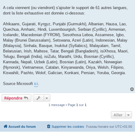
A cela viennent (ou viendront) s'ajouter le support de 61 autres langues,
dont la liste exhaustive est donnée ci-dessous:
Afrikaans, Gujarati, Kyrgyz, Punjabi (Gurmukhi), Albanian, Hausa, Lao,
Quechua, Amharic, Hindi, Luxembourgish, Serbian (Cyrillic), Armenian,
Icelandic, Macedonian (FYROM), Sesothosa Leboa, Assamese, Igbo,
Malay (Brunei Darussalam), Setswana, Azeri (Latin), Indonesian, Malay
(Malaysia), Sinhala, Basque, Inukitut (Syllabics), Malayalam, Tamil,
Belarusian, Irish, Maltese, Tatar, Bengali (Bangladesh), isiXhosa, Maori,
Telugu, Bengali (India), isiZulu, Marathi, Urdu, Bosnian (Cyrillic),
Kannada, Nepali, Uzbek (Latin), Bosnian (Latin), Kazakh, Norwegian
(Nynorsk), Vietnamese, Catalan, Kinyarwanda, Oriya, Welsh, Filipino,
Kiswahili, Pashto, Wolof, Galician, Konkani, Persian, Yoruba, Georgia.
Source Microsoft
ici
.
Répondre
1 message • Page
1
sur
1
Aller
Accueil du forum
Supprimer les cookies
Fuseau horaire sur
UTC+01:00