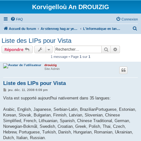
Korvigelloù An DROUIZIG
FAQ
Connexion
R
Accueil du forum
Ar stlenneg hag ar yezhoù bihan er bed a-bezh
L'informatique en langues régionales et minoritaires
e
Liste des LIPs pour Vista
c
Rechercher
Recherche 
Répondre
h
1 message • Page
1
sur
1
e
drouizig
r
Site Admin
c
h
Liste des LIPs pour Vista
e
M
jeu. déc. 11, 2008 6:09 pm
e
r
s
Vista est supporté aujourd'hui nativement dans 35 langues:
s
a
g
Arabic, English, Japanese, Serbian-Latin, BrazilianPortuguese, Estonian,
e
Korean, Slovak, Bulgarian, Finnish, Latvian, Slovenian, Chinese
Simplified, French, Lithuanian, Spanish, Chinese Traditional, German,
Norwegian-Bokmål, Swedish, Croatian, Greek, Polish, Thai, Czech,
Hebrew, Portuguese, Turkish, Danish, Hungarian, Romanian, Ukrainian,
Dutch, Italian, Russian.