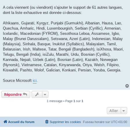
A cela viennent (ou viendront) s'ajouter le support de 61 autres langues,
dont la liste exhaustive est donnée ci-dessous:
Afrikaans, Gujarati, Kyrgyz, Punjabi (Gurmukhi), Albanian, Hausa, Lao,
Quechua, Amharic, Hindi, Luxembourgish, Serbian (Cyrillic), Armenian,
Icelandic, Macedonian (FYROM), Sesothosa Leboa, Assamese, Igbo,
Malay (Brunei Darussalam), Setswana, Azeri (Latin), Indonesian, Malay
(Malaysia), Sinhala, Basque, Inukitut (Syllabics), Malayalam, Tamil,
Belarusian, Irish, Maltese, Tatar, Bengali (Bangladesh), isiXhosa, Maori,
Telugu, Bengali (India), isiZulu, Marathi, Urdu, Bosnian (Cyrillic),
Kannada, Nepali, Uzbek (Latin), Bosnian (Latin), Kazakh, Norwegian
(Nynorsk), Vietnamese, Catalan, Kinyarwanda, Oriya, Welsh, Filipino,
Kiswahili, Pashto, Wolof, Galician, Konkani, Persian, Yoruba, Georgia.
Source Microsoft
ici
.
Répondre
1 message • Page
1
sur
1
Aller
Accueil du forum
Supprimer les cookies
Fuseau horaire sur
UTC+01:00