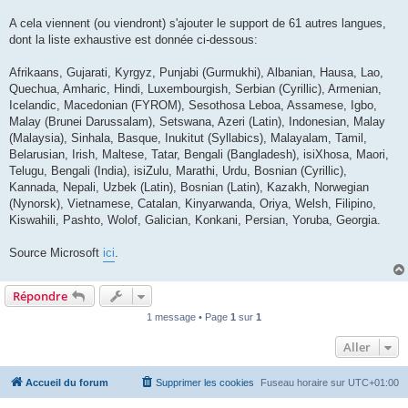
A cela viennent (ou viendront) s'ajouter le support de 61 autres langues,
dont la liste exhaustive est donnée ci-dessous:
Afrikaans, Gujarati, Kyrgyz, Punjabi (Gurmukhi), Albanian, Hausa, Lao,
Quechua, Amharic, Hindi, Luxembourgish, Serbian (Cyrillic), Armenian,
Icelandic, Macedonian (FYROM), Sesothosa Leboa, Assamese, Igbo,
Malay (Brunei Darussalam), Setswana, Azeri (Latin), Indonesian, Malay
(Malaysia), Sinhala, Basque, Inukitut (Syllabics), Malayalam, Tamil,
Belarusian, Irish, Maltese, Tatar, Bengali (Bangladesh), isiXhosa, Maori,
Telugu, Bengali (India), isiZulu, Marathi, Urdu, Bosnian (Cyrillic),
Kannada, Nepali, Uzbek (Latin), Bosnian (Latin), Kazakh, Norwegian
(Nynorsk), Vietnamese, Catalan, Kinyarwanda, Oriya, Welsh, Filipino,
Kiswahili, Pashto, Wolof, Galician, Konkani, Persian, Yoruba, Georgia.
Source Microsoft
ici
.
Répondre
1 message • Page
1
sur
1
Aller
Accueil du forum
Supprimer les cookies
Fuseau horaire sur
UTC+01:00