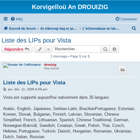
Korvigelloù An DROUIZIG
FAQ
Connexion
R
Accueil du forum
Ar stlenneg hag ar yezhoù bihan er bed a-bezh
L'informatique en langues régionales et minoritaires
e
Liste des LIPs pour Vista
c
Rechercher
Recherche 
Répondre
h
1 message • Page
1
sur
1
e
drouizig
r
Site Admin
c
h
Liste des LIPs pour Vista
e
M
jeu. déc. 11, 2008 6:09 pm
e
r
s
Vista est supporté aujourd'hui nativement dans 35 langues:
s
a
g
Arabic, English, Japanese, Serbian-Latin, BrazilianPortuguese, Estonian,
e
Korean, Slovak, Bulgarian, Finnish, Latvian, Slovenian, Chinese
Simplified, French, Lithuanian, Spanish, Chinese Traditional, German,
Norwegian-Bokmål, Swedish, Croatian, Greek, Polish, Thai, Czech,
Hebrew, Portuguese, Turkish, Danish, Hungarian, Romanian, Ukrainian,
Dutch, Italian, Russian.