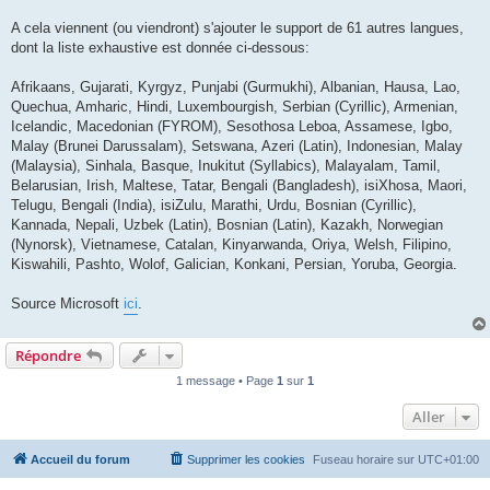
A cela viennent (ou viendront) s'ajouter le support de 61 autres langues,
dont la liste exhaustive est donnée ci-dessous:
Afrikaans, Gujarati, Kyrgyz, Punjabi (Gurmukhi), Albanian, Hausa, Lao,
Quechua, Amharic, Hindi, Luxembourgish, Serbian (Cyrillic), Armenian,
Icelandic, Macedonian (FYROM), Sesothosa Leboa, Assamese, Igbo,
Malay (Brunei Darussalam), Setswana, Azeri (Latin), Indonesian, Malay
(Malaysia), Sinhala, Basque, Inukitut (Syllabics), Malayalam, Tamil,
Belarusian, Irish, Maltese, Tatar, Bengali (Bangladesh), isiXhosa, Maori,
Telugu, Bengali (India), isiZulu, Marathi, Urdu, Bosnian (Cyrillic),
Kannada, Nepali, Uzbek (Latin), Bosnian (Latin), Kazakh, Norwegian
(Nynorsk), Vietnamese, Catalan, Kinyarwanda, Oriya, Welsh, Filipino,
Kiswahili, Pashto, Wolof, Galician, Konkani, Persian, Yoruba, Georgia.
Source Microsoft
ici
.
Répondre
1 message • Page
1
sur
1
Aller
Accueil du forum
Supprimer les cookies
Fuseau horaire sur
UTC+01:00