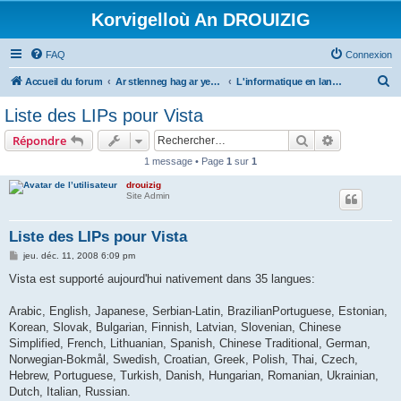
Korvigelloù An DROUIZIG
FAQ
Connexion
R
Accueil du forum
Ar stlenneg hag ar yezhoù bihan er bed a-bezh
L'informatique en langues régionales et minoritaires
e
Liste des LIPs pour Vista
c
Rechercher
Recherche 
Répondre
h
1 message • Page
1
sur
1
e
drouizig
r
Site Admin
c
h
Liste des LIPs pour Vista
e
M
jeu. déc. 11, 2008 6:09 pm
e
r
s
Vista est supporté aujourd'hui nativement dans 35 langues:
s
a
g
Arabic, English, Japanese, Serbian-Latin, BrazilianPortuguese, Estonian,
e
Korean, Slovak, Bulgarian, Finnish, Latvian, Slovenian, Chinese
Simplified, French, Lithuanian, Spanish, Chinese Traditional, German,
Norwegian-Bokmål, Swedish, Croatian, Greek, Polish, Thai, Czech,
Hebrew, Portuguese, Turkish, Danish, Hungarian, Romanian, Ukrainian,
Dutch, Italian, Russian.