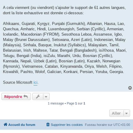
A cela viennent (ou viendront) s'ajouter le support de 61 autres langues,
dont la liste exhaustive est donnée ci-dessous:
Afrikaans, Gujarati, Kyrgyz, Punjabi (Gurmukhi), Albanian, Hausa, Lao,
Quechua, Amharic, Hindi, Luxembourgish, Serbian (Cyrillic), Armenian,
Icelandic, Macedonian (FYROM), Sesothosa Leboa, Assamese, Igbo,
Malay (Brunei Darussalam), Setswana, Azeri (Latin), Indonesian, Malay
(Malaysia), Sinhala, Basque, Inukitut (Syllabics), Malayalam, Tamil,
Belarusian, Irish, Maltese, Tatar, Bengali (Bangladesh), isiXhosa, Maori,
Telugu, Bengali (India), isiZulu, Marathi, Urdu, Bosnian (Cyrillic),
Kannada, Nepali, Uzbek (Latin), Bosnian (Latin), Kazakh, Norwegian
(Nynorsk), Vietnamese, Catalan, Kinyarwanda, Oriya, Welsh, Filipino,
Kiswahili, Pashto, Wolof, Galician, Konkani, Persian, Yoruba, Georgia.
Source Microsoft
ici
.
Répondre
1 message • Page
1
sur
1
Aller
Accueil du forum
Supprimer les cookies
Fuseau horaire sur
UTC+01:00