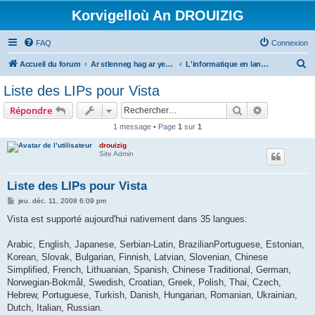
Korvigelloù An DROUIZIG
FAQ
Connexion
R
Accueil du forum
Ar stlenneg hag ar yezhoù bihan er bed a-bezh
L'informatique en langues régionales et minoritaires
e
Liste des LIPs pour Vista
c
Rechercher
Recherche 
Répondre
h
1 message • Page
1
sur
1
e
drouizig
r
Site Admin
c
h
Liste des LIPs pour Vista
e
M
jeu. déc. 11, 2008 6:09 pm
e
r
s
Vista est supporté aujourd'hui nativement dans 35 langues:
s
a
g
Arabic, English, Japanese, Serbian-Latin, BrazilianPortuguese, Estonian,
e
Korean, Slovak, Bulgarian, Finnish, Latvian, Slovenian, Chinese
Simplified, French, Lithuanian, Spanish, Chinese Traditional, German,
Norwegian-Bokmål, Swedish, Croatian, Greek, Polish, Thai, Czech,
Hebrew, Portuguese, Turkish, Danish, Hungarian, Romanian, Ukrainian,
Dutch, Italian, Russian.