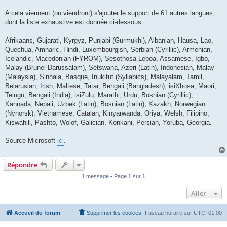
A cela viennent (ou viendront) s'ajouter le support de 61 autres langues,
dont la liste exhaustive est donnée ci-dessous:
Afrikaans, Gujarati, Kyrgyz, Punjabi (Gurmukhi), Albanian, Hausa, Lao,
Quechua, Amharic, Hindi, Luxembourgish, Serbian (Cyrillic), Armenian,
Icelandic, Macedonian (FYROM), Sesothosa Leboa, Assamese, Igbo,
Malay (Brunei Darussalam), Setswana, Azeri (Latin), Indonesian, Malay
(Malaysia), Sinhala, Basque, Inukitut (Syllabics), Malayalam, Tamil,
Belarusian, Irish, Maltese, Tatar, Bengali (Bangladesh), isiXhosa, Maori,
Telugu, Bengali (India), isiZulu, Marathi, Urdu, Bosnian (Cyrillic),
Kannada, Nepali, Uzbek (Latin), Bosnian (Latin), Kazakh, Norwegian
(Nynorsk), Vietnamese, Catalan, Kinyarwanda, Oriya, Welsh, Filipino,
Kiswahili, Pashto, Wolof, Galician, Konkani, Persian, Yoruba, Georgia.
Source Microsoft
ici
.
Répondre
1 message • Page
1
sur
1
Aller
Accueil du forum
Supprimer les cookies
Fuseau horaire sur
UTC+01:00