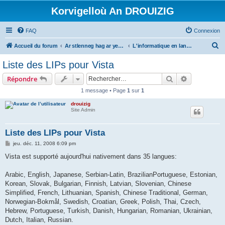
Korvigelloù An DROUIZIG
FAQ
Connexion
R
Accueil du forum
Ar stlenneg hag ar yezhoù bihan er bed a-bezh
L'informatique en langues régionales et minoritaires
e
Liste des LIPs pour Vista
c
Rechercher
Recherche 
Répondre
h
1 message • Page
1
sur
1
e
drouizig
r
Site Admin
c
h
Liste des LIPs pour Vista
e
M
jeu. déc. 11, 2008 6:09 pm
e
r
s
Vista est supporté aujourd'hui nativement dans 35 langues:
s
a
g
Arabic, English, Japanese, Serbian-Latin, BrazilianPortuguese, Estonian,
e
Korean, Slovak, Bulgarian, Finnish, Latvian, Slovenian, Chinese
Simplified, French, Lithuanian, Spanish, Chinese Traditional, German,
Norwegian-Bokmål, Swedish, Croatian, Greek, Polish, Thai, Czech,
Hebrew, Portuguese, Turkish, Danish, Hungarian, Romanian, Ukrainian,
Dutch, Italian, Russian.