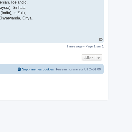
enian, Icelandic,
t
e
ysia), Sinhala,
r
India), isiZulu,
d
r
Kinyarwanda, Oriya,
o
u
i
z
i
g
H
a
1 message • Page
1
sur
1
u
t
Aller
Supprimer les cookies
Fuseau horaire sur
UTC+01:00