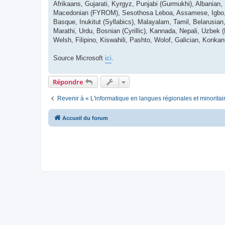
Afrikaans, Gujarati, Kyrgyz, Punjabi (Gurmukhi), Albanian,
Macedonian (FYROM), Sesothosa Leboa, Assamese, Igbo, Ma
Basque, Inukitut (Syllabics), Malayalam, Tamil, Belarusian, 
Marathi, Urdu, Bosnian (Cyrillic), Kannada, Nepali, Uzbek 
Welsh, Filipino, Kiswahili, Pashto, Wolof, Galician, Konkan
Source Microsoft
ici
.
Répondre
Revenir à « L'informatique en langues régionales et minoritai
Accueil du forum