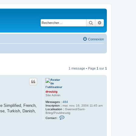
Rechercher
Recherche avancé
Connexion
1 message • Page
1
sur
1
drouizig
Site Admin
Messages :
484
e Simplified, French,
Inscription :
mar. nov. 16, 2004 11:45 am
Localisation :
Gwened/Sant-
se, Turkish, Danish,
Brieg/Pouldreuzig
C
Contact :
o
n
t
a
c