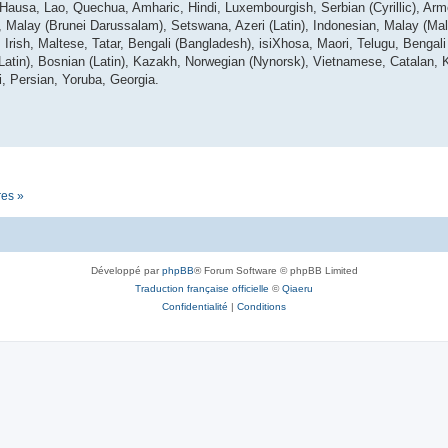
 Hausa, Lao, Quechua, Amharic, Hindi, Luxembourgish, Serbian (Cyrillic), Arm
lay (Brunei Darussalam), Setswana, Azeri (Latin), Indonesian, Malay (Mala
Irish, Maltese, Tatar, Bengali (Bangladesh), isiXhosa, Maori, Telugu, Bengali (
(Latin), Bosnian (Latin), Kazakh, Norwegian (Nynorsk), Vietnamese, Catalan, 
i, Persian, Yoruba, Georgia.
res »
Développé par
phpBB
® Forum Software © phpBB Limited
Traduction française officielle
©
Qiaeru
Confidentialité
|
Conditions