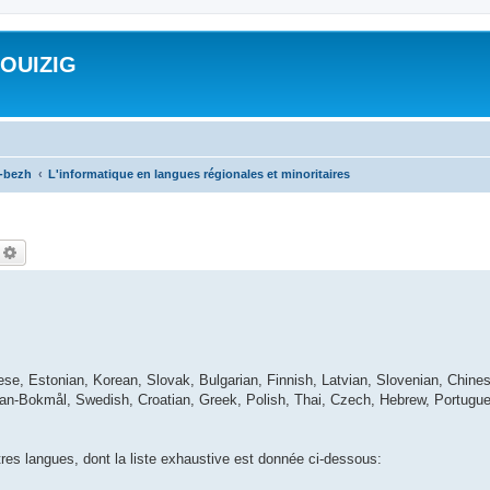
ROUIZIG
a-bezh
L'informatique en langues régionales et minoritaires
echercher
Recherche avancée
ese, Estonian, Korean, Slovak, Bulgarian, Finnish, Latvian, Slovenian, Chines
ian-Bokmål, Swedish, Croatian, Greek, Polish, Thai, Czech, Hebrew, Portugue
utres langues, dont la liste exhaustive est donnée ci-dessous: