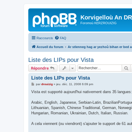
Korvigelloù An D
Foromoù KERZROUIZIG
Raccourcis
FAQ
Accueil du forum
Ar stlenneg hag ar yezhoù bihan er bed 
Liste des LIPs pour Vista
R
Répondre
Liste des LIPs pour Vista
M
par
drouizig
»
jeu. déc. 11, 2008 6:09 pm
e
s
Vista est supporté aujourd'hui nativement dans 35 langues:
s
a
g
Arabic, English, Japanese, Serbian-Latin, BrazilianPortugu
e
Lithuanian, Spanish, Chinese Traditional, German, Norweg
Hungarian, Romanian, Ukrainian, Dutch, Italian, Russian.
A cela viennent (ou viendront) s'ajouter le support de 61 a