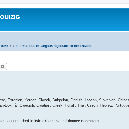
ROUIZIG
a-bezh
L'informatique en langues régionales et minoritaires
echercher
Recherche avancée
ese, Estonian, Korean, Slovak, Bulgarian, Finnish, Latvian, Slovenian, Chines
ian-Bokmål, Swedish, Croatian, Greek, Polish, Thai, Czech, Hebrew, Portugue
utres langues, dont la liste exhaustive est donnée ci-dessous: