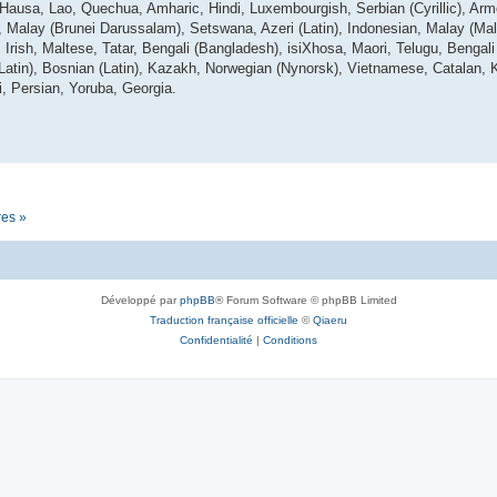
 Hausa, Lao, Quechua, Amharic, Hindi, Luxembourgish, Serbian (Cyrillic), Arm
lay (Brunei Darussalam), Setswana, Azeri (Latin), Indonesian, Malay (Mala
Irish, Maltese, Tatar, Bengali (Bangladesh), isiXhosa, Maori, Telugu, Bengali (
(Latin), Bosnian (Latin), Kazakh, Norwegian (Nynorsk), Vietnamese, Catalan, 
i, Persian, Yoruba, Georgia.
res »
Développé par
phpBB
® Forum Software © phpBB Limited
Traduction française officielle
©
Qiaeru
Confidentialité
|
Conditions