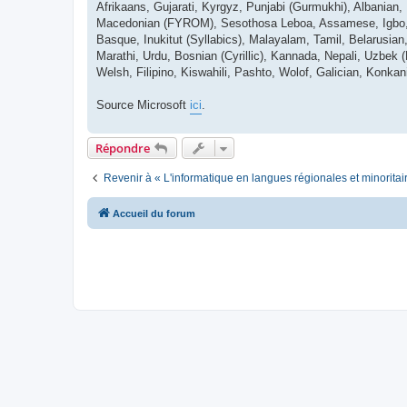
Afrikaans, Gujarati, Kyrgyz, Punjabi (Gurmukhi), Albanian,
Macedonian (FYROM), Sesothosa Leboa, Assamese, Igbo, Ma
Basque, Inukitut (Syllabics), Malayalam, Tamil, Belarusian, 
Marathi, Urdu, Bosnian (Cyrillic), Kannada, Nepali, Uzbek 
Welsh, Filipino, Kiswahili, Pashto, Wolof, Galician, Konkan
Source Microsoft
ici
.
Répondre
Revenir à « L'informatique en langues régionales et minoritai
Accueil du forum