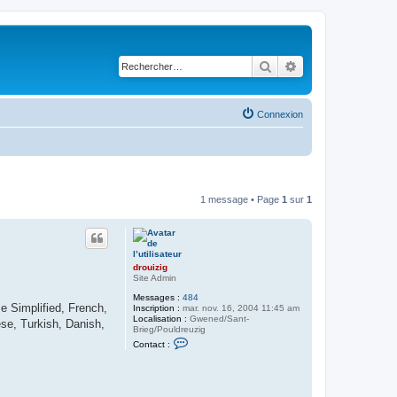
Rechercher
Recherche avancé
Connexion
1 message • Page
1
sur
1
drouizig
Site Admin
Messages :
484
e Simplified, French,
Inscription :
mar. nov. 16, 2004 11:45 am
Localisation :
Gwened/Sant-
se, Turkish, Danish,
Brieg/Pouldreuzig
C
Contact :
o
n
t
a
c