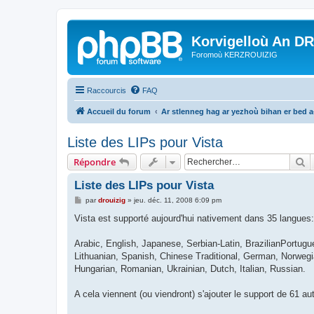
Korvigelloù An D
Foromoù KERZROUIZIG
Raccourcis
FAQ
Accueil du forum
Ar stlenneg hag ar yezhoù bihan er bed 
Liste des LIPs pour Vista
R
Répondre
Liste des LIPs pour Vista
M
par
drouizig
»
jeu. déc. 11, 2008 6:09 pm
e
s
Vista est supporté aujourd'hui nativement dans 35 langues:
s
a
g
Arabic, English, Japanese, Serbian-Latin, BrazilianPortugu
e
Lithuanian, Spanish, Chinese Traditional, German, Norweg
Hungarian, Romanian, Ukrainian, Dutch, Italian, Russian.
A cela viennent (ou viendront) s'ajouter le support de 61 a