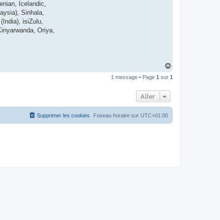
enian, Icelandic,
t
e
ysia), Sinhala,
r
India), isiZulu,
d
r
Kinyarwanda, Oriya,
o
u
i
z
i
g
H
a
1 message • Page
1
sur
1
u
t
Aller
Supprimer les cookies
Fuseau horaire sur
UTC+01:00