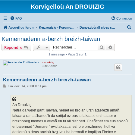
Korvigelloù An DROUIZIG
FAQ
Connexion
R
Accueil du forum
Kerzrouizig - Foromoù An Drouizig
Danvezioù all a-bep seurt
e
Kemennadenn a-berzh breizh-taiwan
c
Rechercher
Recherche 
Répondre
h
1 message • Page
1
sur
1
e
drouizig
r
Site Admin
c
h
Kemennadenn a-berzh breizh-taiwan
e
M
dim. déc. 14, 2008 9:51 pm
e
r
s
s
a
g
An Drouizig
e
Netra da welet gant Taiwan, nemet eo bro an urzhiataerezh amañ,
lakaat a ran ac'hanoc'h da soñjal ez eus tu lakaat e urzhiataer e
brezhoneg memes o vevañ en tu all d'ar bed. Cheñchet em eus anvioù
er bajennad "Démarer" evit lakaat anezho e brezhoneg, holl va
dosieroù o deus anvioù bzg ivez ha bremañ e implijan Firefox e