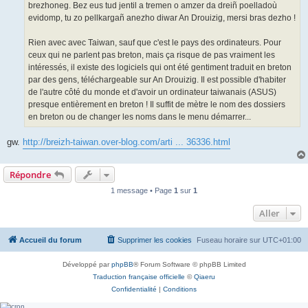
brezhoneg. Bez eus tud jentil a tremen o amzer da dreiñ poelladoù
evidomp, tu zo pellkargañ anezho diwar An Drouizig, mersi bras dezho !
Rien avec avec Taiwan, sauf que c'est le pays des ordinateurs. Pour
ceux qui ne parlent pas breton, mais ça risque de pas vraiment les
intéressés, il existe des logiciels qui ont été gentiment traduit en breton
par des gens, téléchargeable sur An Drouizig. Il est possible d'habiter
de l'autre côté du monde et d'avoir un ordinateur taiwanais (ASUS)
presque entièrement en breton ! Il suffit de mètre le nom des dossiers
en breton ou de changer les noms dans le menu démarrer...
gw.
http://breizh-taiwan.over-blog.com/arti ... 36336.html
Répondre
1 message • Page
1
sur
1
Aller
Accueil du forum
Supprimer les cookies
Fuseau horaire sur
UTC+01:00
Développé par
phpBB
® Forum Software © phpBB Limited
Traduction française officielle
©
Qiaeru
Confidentialité
|
Conditions