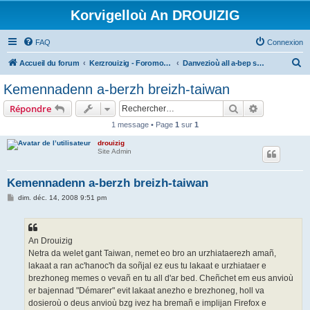
Korvigelloù An DROUIZIG
FAQ
Connexion
R
Accueil du forum
Kerzrouizig - Foromoù An Drouizig
Danvezioù all a-bep seurt
e
Kemennadenn a-berzh breizh-taiwan
c
Rechercher
Recherche 
Répondre
h
1 message • Page
1
sur
1
e
drouizig
r
Site Admin
c
h
Kemennadenn a-berzh breizh-taiwan
e
M
dim. déc. 14, 2008 9:51 pm
e
r
s
s
a
g
An Drouizig
e
Netra da welet gant Taiwan, nemet eo bro an urzhiataerezh amañ,
lakaat a ran ac'hanoc'h da soñjal ez eus tu lakaat e urzhiataer e
brezhoneg memes o vevañ en tu all d'ar bed. Cheñchet em eus anvioù
er bajennad "Démarer" evit lakaat anezho e brezhoneg, holl va
dosieroù o deus anvioù bzg ivez ha bremañ e implijan Firefox e