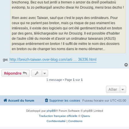
brezhoneg. Bez eus tud jentil a tremen o amzer da dreiñ poelladoù
evidomp, tu zo pellkargañ anezho diwar An Drouizig, mersi bras dezho !
Rien avec avec Taiwan, sauf que c'est le pays des ordinateurs. Pour
ceux qui ne parlent pas breton, mais ça risque de pas vraiment les
intéressés, il existe des logiciels qui ont été gentiment traduit en breton
par des gens, téléchargeable sur An Drouizig. Il est possible d'habiter
de l'autre côté du monde et d'avoir un ordinateur taiwanais (ASUS)
presque entièrement en breton ! Il suffit de mètre le nom des dossiers
en breton ou de changer les noms dans le menu démarrer...
gw.
http://breizh-taiwan.over-blog.com/arti ... 36336.html
Répondre
1 message • Page
1
sur
1
Aller
Accueil du forum
Supprimer les cookies
Fuseau horaire sur
UTC+01:00
Développé par
phpBB
® Forum Software © phpBB Limited
Traduction française officielle
©
Qiaeru
Confidentialité
|
Conditions