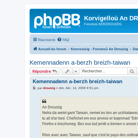
Korvigelloù An D
Foromoù KERZROUIZIG
Raccourcis
FAQ
Accueil du forum
Kerzrouizig - Foromoù An Drouizig
Dan
Kemennadenn a-berzh breizh-taiwan
R
Répondre
Kemennadenn a-berzh breizh-taiwan
M
par
drouizig
»
dim. déc. 14, 2008 9:51 pm
e
s
s
a
g
An Drouizig
e
Netra da welet gant Taiwan, nemet eo bro an urzhiataere
tu all d'ar bed. Cheñchet em eus anvioù er bajennad "Dé
Firefox e brezhoneg. Bez eus tud jentil a tremen o amzer
Rien avec avec Taiwan, sauf que c'est le pays des ordinat