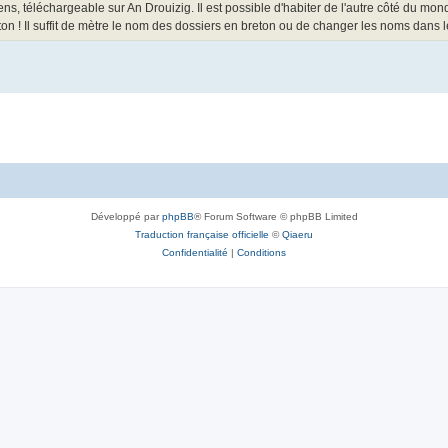
ens, téléchargeable sur An Drouizig. Il est possible d'habiter de l'autre côté du mon
n ! Il suffit de mètre le nom des dossiers en breton ou de changer les noms dans 
Développé par
phpBB
® Forum Software © phpBB Limited
Traduction française officielle
©
Qiaeru
Confidentialité
|
Conditions