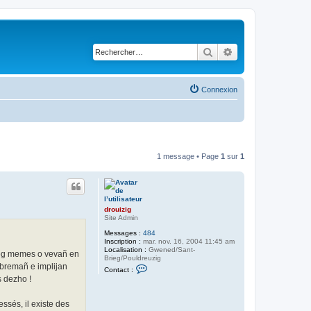
Rechercher
Recherche avancé
Connexion
1 message • Page
1
sur
1
drouizig
Site Admin
Messages :
484
Inscription :
mar. nov. 16, 2004 11:45 am
Localisation :
Gwened/Sant-
oneg memes o vevañ en
Brieg/Pouldreuzig
C
 bremañ e implijan
Contact :
o
s dezho !
n
t
a
ssés, il existe des
c