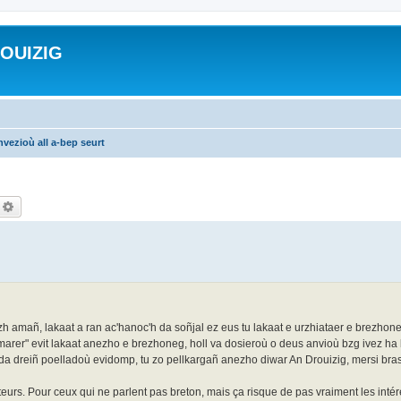
ROUIZIG
vezioù all a-bep seurt
echercher
Recherche avancée
zh amañ, lakaat a ran ac'hanoc'h da soñjal ez eus tu lakaat e urzhiataer e brezh
marer" evit lakaat anezho e brezhoneg, holl va dosieroù o deus anvioù bzg ivez ha
 da dreiñ poelladoù evidomp, tu zo pellkargañ anezho diwar An Drouizig, mersi bra
eurs. Pour ceux qui ne parlent pas breton, mais ça risque de pas vraiment les intére