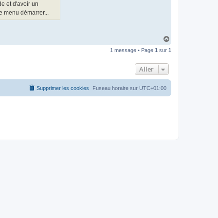
t
de et d'avoir un
e
le menu démarrer...
r
d
r
o
H
u
i
a
z
1 message • Page
1
sur
1
u
i
t
g
Aller
Supprimer les cookies
Fuseau horaire sur
UTC+01:00