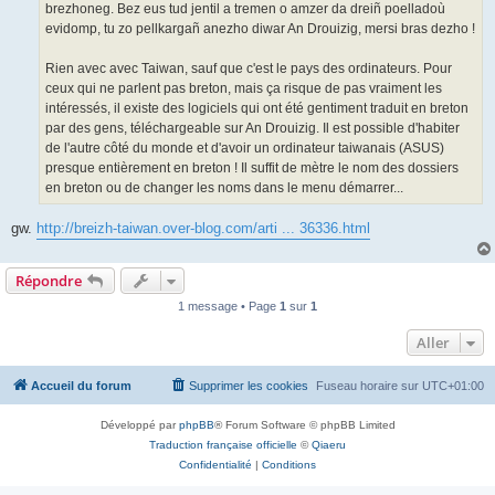
brezhoneg. Bez eus tud jentil a tremen o amzer da dreiñ poelladoù
evidomp, tu zo pellkargañ anezho diwar An Drouizig, mersi bras dezho !
Rien avec avec Taiwan, sauf que c'est le pays des ordinateurs. Pour
ceux qui ne parlent pas breton, mais ça risque de pas vraiment les
intéressés, il existe des logiciels qui ont été gentiment traduit en breton
par des gens, téléchargeable sur An Drouizig. Il est possible d'habiter
de l'autre côté du monde et d'avoir un ordinateur taiwanais (ASUS)
presque entièrement en breton ! Il suffit de mètre le nom des dossiers
en breton ou de changer les noms dans le menu démarrer...
gw.
http://breizh-taiwan.over-blog.com/arti ... 36336.html
Répondre
1 message • Page
1
sur
1
Aller
Accueil du forum
Supprimer les cookies
Fuseau horaire sur
UTC+01:00
Développé par
phpBB
® Forum Software © phpBB Limited
Traduction française officielle
©
Qiaeru
Confidentialité
|
Conditions