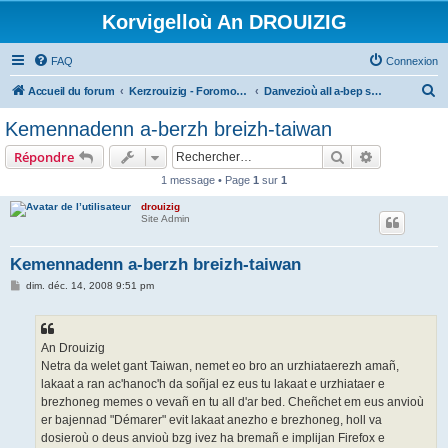
Korvigelloù An DROUIZIG
FAQ
Connexion
R
Accueil du forum
Kerzrouizig - Foromoù An Drouizig
Danvezioù all a-bep seurt
e
Kemennadenn a-berzh breizh-taiwan
c
Rechercher
Recherche 
Répondre
h
1 message • Page
1
sur
1
e
drouizig
r
Site Admin
c
h
Kemennadenn a-berzh breizh-taiwan
e
M
dim. déc. 14, 2008 9:51 pm
e
r
s
s
a
g
An Drouizig
e
Netra da welet gant Taiwan, nemet eo bro an urzhiataerezh amañ,
lakaat a ran ac'hanoc'h da soñjal ez eus tu lakaat e urzhiataer e
brezhoneg memes o vevañ en tu all d'ar bed. Cheñchet em eus anvioù
er bajennad "Démarer" evit lakaat anezho e brezhoneg, holl va
dosieroù o deus anvioù bzg ivez ha bremañ e implijan Firefox e