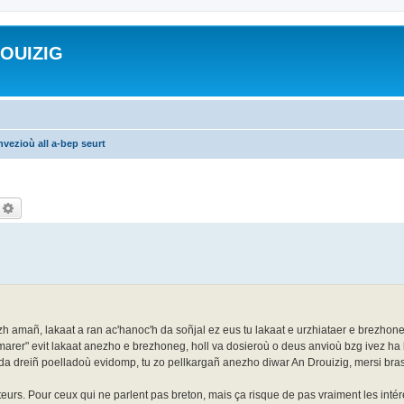
ROUIZIG
vezioù all a-bep seurt
echercher
Recherche avancée
zh amañ, lakaat a ran ac'hanoc'h da soñjal ez eus tu lakaat e urzhiataer e brezh
marer" evit lakaat anezho e brezhoneg, holl va dosieroù o deus anvioù bzg ivez ha
 da dreiñ poelladoù evidomp, tu zo pellkargañ anezho diwar An Drouizig, mersi bra
eurs. Pour ceux qui ne parlent pas breton, mais ça risque de pas vraiment les intére