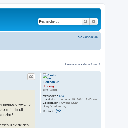
Rechercher
Recherche avancé
Connexion
1 message • Page
1
sur
1
drouizig
Site Admin
Messages :
484
Inscription :
mar. nov. 16, 2004 11:45 am
Localisation :
Gwened/Sant-
oneg memes o vevañ en
Brieg/Pouldreuzig
C
 bremañ e implijan
Contact :
o
s dezho !
n
t
a
ssés, il existe des
c