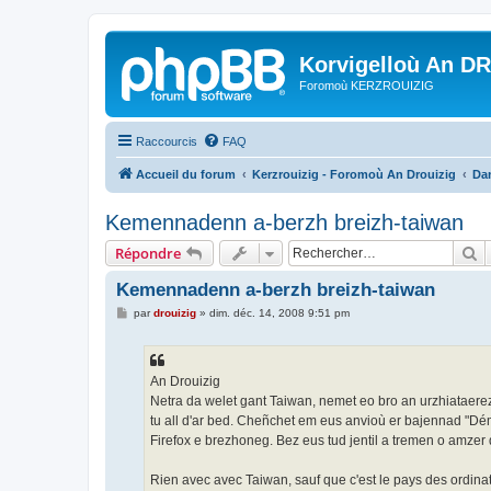
Korvigelloù An D
Foromoù KERZROUIZIG
Raccourcis
FAQ
Accueil du forum
Kerzrouizig - Foromoù An Drouizig
Dan
Kemennadenn a-berzh breizh-taiwan
R
Répondre
Kemennadenn a-berzh breizh-taiwan
M
par
drouizig
»
dim. déc. 14, 2008 9:51 pm
e
s
s
a
g
An Drouizig
e
Netra da welet gant Taiwan, nemet eo bro an urzhiataere
tu all d'ar bed. Cheñchet em eus anvioù er bajennad "Dé
Firefox e brezhoneg. Bez eus tud jentil a tremen o amzer
Rien avec avec Taiwan, sauf que c'est le pays des ordinat