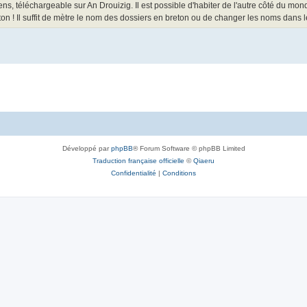
ens, téléchargeable sur An Drouizig. Il est possible d'habiter de l'autre côté du mon
n ! Il suffit de mètre le nom des dossiers en breton ou de changer les noms dans 
Développé par
phpBB
® Forum Software © phpBB Limited
Traduction française officielle
©
Qiaeru
Confidentialité
|
Conditions