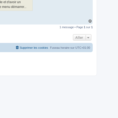
t
de et d'avoir un
e
le menu démarrer...
r
d
r
o
H
u
i
a
z
1 message • Page
1
sur
1
u
i
t
g
Aller
Supprimer les cookies
Fuseau horaire sur
UTC+01:00