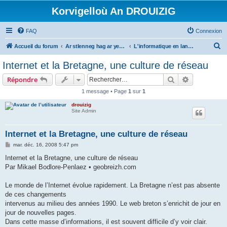
Korvigelloù An DROUIZIG
FAQ
Connexion
R
Accueil du forum
Ar stlenneg hag ar yezhoù bihan er bed a-bezh
L'informatique en langues régionales et minoritaires
e
Internet et la Bretagne, une culture de réseau
c
Rechercher
Recherche 
Répondre
h
1 message • Page
1
sur
1
e
drouizig
r
Site Admin
c
h
Internet et la Bretagne, une culture de réseau
e
M
mar. déc. 16, 2008 5:47 pm
e
r
s
Internet et la Bretagne, une culture de réseau
s
Par Mikael Bodlore-Penlaez • geobreizh.com
a
g
e
Le monde de l’Internet évolue rapidement. La Bretagne n’est pas absente
de ces changements
intervenus au milieu des années 1990. Le web breton s’enrichit de jour en
jour de nouvelles pages.
Dans cette masse d’informations, il est souvent difficile d’y voir clair.