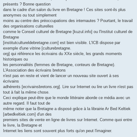
présents ? Bonne question
dans le cadre d'un salon du livre en Bretagne ! Ces sites sont-ils plus
anonymes ou tout simplement
moins au centre des préoccupations des internautes ? Pourtant, le travail
des organisations culturelles
comme le Conseil culturel de Bretagne [kuzul.info] ou l'Institut culturel de
Bretagne
[institutcultureldebretagne.com] est bien visible. L'ICB dispose par
exemple d'une vitrine [culturebretagne.
org] qui référence les écrivains du XXe siècle, les grands moments
historiques ou
les personnalités (femmes de Bretagne, conteurs de Bretagne).
L'Association des écrivains bretons
n'est pas en reste et vient de lancer un nouveau site ouvert à ses
écrivains
adhérents [ecrivainsbretons.org]. Lire sur Internet ou lire un livre n'est pas
tout à fait la même chose.
Ceci explique peut-être que le monde littéraire aborde ce média avec un
autre regard. Il faut tout de
même noter que la Bretagne a disposé grâce à la librairie Ar Bed Keltiek
[arbedkeltiek.com] d'un des
premiers sites de vente en ligne de livres sur Internet. Comme quoi entre
le livre, la Bretagne et
Internet les liens sont souvent plus forts qu'on peut l'imaginer.