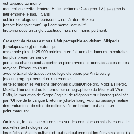
est apparue au même
moment que cette dernière. Et l'impertinente Gwagenn TV [gwagenn.tv]
leur emboîte le pas... Sans
oublier les blogs qui fleurissent ça et là, dont Rezore
[rezore.blogspirit.com], qui commente l'actualité
bretonne sous un angle caustique mais non moins pertinent.
Cet esprit de réseau est tout à fait perceptible en visitant Wikipedia
[br.wikipedia.org] en breton qui
rassemble plus de 25 000 articles et en fait une des langues minoritaires
les plus présentes sur ce
portail où chacun peut apporter sa pierre avec ses connaissances et ses
moyens. Réseau toujours
avec le travail de traduction de logiciels opéré par An Drouizig
[drouizig.org] qui permet aux internautes
de télécharger les versions bretonnes d'OpenOffice.org, Mozilla Firefox,
Mozilla Thunderbird ou le correcteur orthographique de Microsoft Word...
Enfin, la traduction de Skype (logiciel de téléphonie sur Internet) réalisée
par l'Office de la Langue Bretonne [ofis-bzh.org] --qui au passage réalise
des traductions de sites de collectivités en breton-- est aussi un
point marquant.
On le voit, la toile s'emplit de sites sur des domaines aussi divers que les
nouvelles technologies ou
les médias. Mais la culture, et tout particulièrement les écrivains, sont-ils