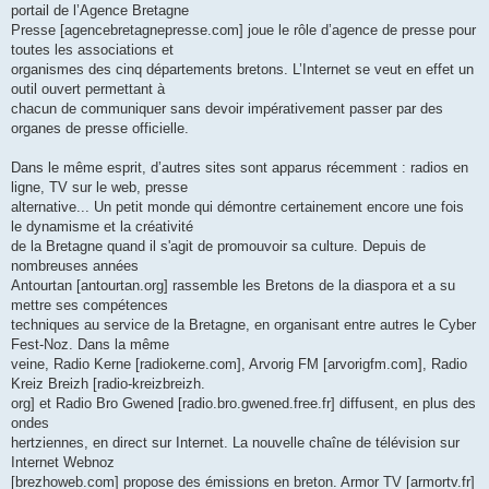
portail de l’Agence Bretagne
Presse [agencebretagnepresse.com] joue le rôle d’agence de presse pour
toutes les associations et
organismes des cinq départements bretons. L’Internet se veut en effet un
outil ouvert permettant à
chacun de communiquer sans devoir impérativement passer par des
organes de presse officielle.
Dans le même esprit, d’autres sites sont apparus récemment : radios en
ligne, TV sur le web, presse
alternative... Un petit monde qui démontre certainement encore une fois
le dynamisme et la créativité
de la Bretagne quand il s'agit de promouvoir sa culture. Depuis de
nombreuses années
Antourtan [antourtan.org] rassemble les Bretons de la diaspora et a su
mettre ses compétences
techniques au service de la Bretagne, en organisant entre autres le Cyber
Fest-Noz. Dans la même
veine, Radio Kerne [radiokerne.com], Arvorig FM [arvorigfm.com], Radio
Kreiz Breizh [radio-kreizbreizh.
org] et Radio Bro Gwened [radio.bro.gwened.free.fr] diffusent, en plus des
ondes
hertziennes, en direct sur Internet. La nouvelle chaîne de télévision sur
Internet Webnoz
[brezhoweb.com] propose des émissions en breton. Armor TV [armortv.fr]