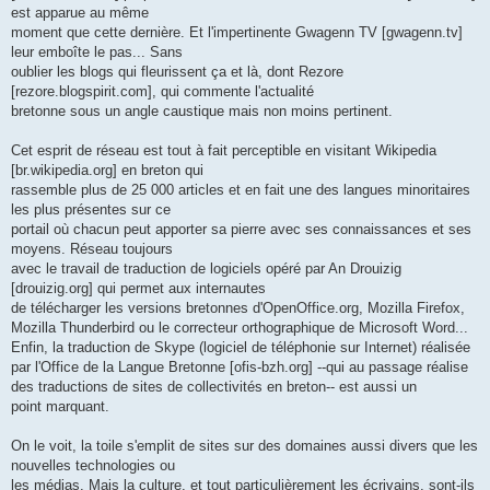
est apparue au même
moment que cette dernière. Et l'impertinente Gwagenn TV [gwagenn.tv]
leur emboîte le pas... Sans
oublier les blogs qui fleurissent ça et là, dont Rezore
[rezore.blogspirit.com], qui commente l'actualité
bretonne sous un angle caustique mais non moins pertinent.
Cet esprit de réseau est tout à fait perceptible en visitant Wikipedia
[br.wikipedia.org] en breton qui
rassemble plus de 25 000 articles et en fait une des langues minoritaires
les plus présentes sur ce
portail où chacun peut apporter sa pierre avec ses connaissances et ses
moyens. Réseau toujours
avec le travail de traduction de logiciels opéré par An Drouizig
[drouizig.org] qui permet aux internautes
de télécharger les versions bretonnes d'OpenOffice.org, Mozilla Firefox,
Mozilla Thunderbird ou le correcteur orthographique de Microsoft Word...
Enfin, la traduction de Skype (logiciel de téléphonie sur Internet) réalisée
par l'Office de la Langue Bretonne [ofis-bzh.org] --qui au passage réalise
des traductions de sites de collectivités en breton-- est aussi un
point marquant.
On le voit, la toile s'emplit de sites sur des domaines aussi divers que les
nouvelles technologies ou
les médias. Mais la culture, et tout particulièrement les écrivains, sont-ils