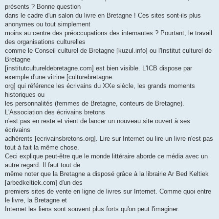
présents ? Bonne question
dans le cadre d'un salon du livre en Bretagne ! Ces sites sont-ils plus
anonymes ou tout simplement
moins au centre des préoccupations des internautes ? Pourtant, le travail
des organisations culturelles
comme le Conseil culturel de Bretagne [kuzul.info] ou l'Institut culturel de
Bretagne
[institutcultureldebretagne.com] est bien visible. L'ICB dispose par
exemple d'une vitrine [culturebretagne.
org] qui référence les écrivains du XXe siècle, les grands moments
historiques ou
les personnalités (femmes de Bretagne, conteurs de Bretagne).
L'Association des écrivains bretons
n'est pas en reste et vient de lancer un nouveau site ouvert à ses
écrivains
adhérents [ecrivainsbretons.org]. Lire sur Internet ou lire un livre n'est pas
tout à fait la même chose.
Ceci explique peut-être que le monde littéraire aborde ce média avec un
autre regard. Il faut tout de
même noter que la Bretagne a disposé grâce à la librairie Ar Bed Keltiek
[arbedkeltiek.com] d'un des
premiers sites de vente en ligne de livres sur Internet. Comme quoi entre
le livre, la Bretagne et
Internet les liens sont souvent plus forts qu'on peut l'imaginer.