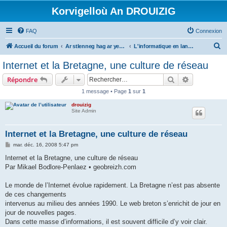
Korvigelloù An DROUIZIG
FAQ
Connexion
R
Accueil du forum
Ar stlenneg hag ar yezhoù bihan er bed a-bezh
L'informatique en langues régionales et minoritaires
e
Internet et la Bretagne, une culture de réseau
c
Rechercher
Recherche 
Répondre
h
1 message • Page
1
sur
1
e
drouizig
r
Site Admin
c
h
Internet et la Bretagne, une culture de réseau
e
M
mar. déc. 16, 2008 5:47 pm
e
r
s
Internet et la Bretagne, une culture de réseau
s
Par Mikael Bodlore-Penlaez • geobreizh.com
a
g
e
Le monde de l’Internet évolue rapidement. La Bretagne n’est pas absente
de ces changements
intervenus au milieu des années 1990. Le web breton s’enrichit de jour en
jour de nouvelles pages.
Dans cette masse d’informations, il est souvent difficile d’y voir clair.