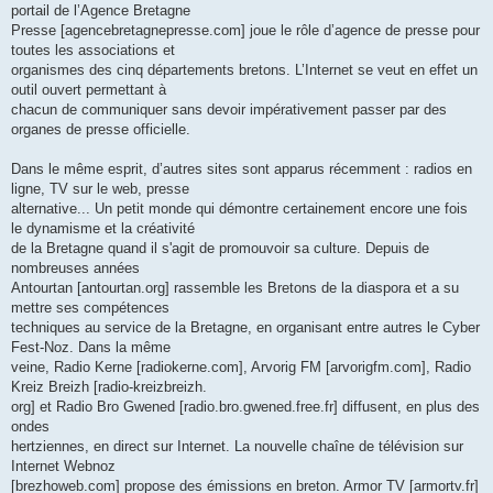
portail de l’Agence Bretagne
Presse [agencebretagnepresse.com] joue le rôle d’agence de presse pour
toutes les associations et
organismes des cinq départements bretons. L’Internet se veut en effet un
outil ouvert permettant à
chacun de communiquer sans devoir impérativement passer par des
organes de presse officielle.
Dans le même esprit, d’autres sites sont apparus récemment : radios en
ligne, TV sur le web, presse
alternative... Un petit monde qui démontre certainement encore une fois
le dynamisme et la créativité
de la Bretagne quand il s'agit de promouvoir sa culture. Depuis de
nombreuses années
Antourtan [antourtan.org] rassemble les Bretons de la diaspora et a su
mettre ses compétences
techniques au service de la Bretagne, en organisant entre autres le Cyber
Fest-Noz. Dans la même
veine, Radio Kerne [radiokerne.com], Arvorig FM [arvorigfm.com], Radio
Kreiz Breizh [radio-kreizbreizh.
org] et Radio Bro Gwened [radio.bro.gwened.free.fr] diffusent, en plus des
ondes
hertziennes, en direct sur Internet. La nouvelle chaîne de télévision sur
Internet Webnoz
[brezhoweb.com] propose des émissions en breton. Armor TV [armortv.fr]