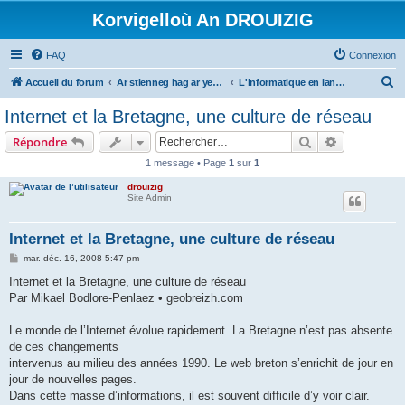
Korvigelloù An DROUIZIG
FAQ
Connexion
R
Accueil du forum
Ar stlenneg hag ar yezhoù bihan er bed a-bezh
L'informatique en langues régionales et minoritaires
e
Internet et la Bretagne, une culture de réseau
c
Rechercher
Recherche 
Répondre
h
1 message • Page
1
sur
1
e
drouizig
r
Site Admin
c
h
Internet et la Bretagne, une culture de réseau
e
M
mar. déc. 16, 2008 5:47 pm
e
r
s
Internet et la Bretagne, une culture de réseau
s
Par Mikael Bodlore-Penlaez • geobreizh.com
a
g
e
Le monde de l’Internet évolue rapidement. La Bretagne n’est pas absente
de ces changements
intervenus au milieu des années 1990. Le web breton s’enrichit de jour en
jour de nouvelles pages.
Dans cette masse d’informations, il est souvent difficile d’y voir clair.