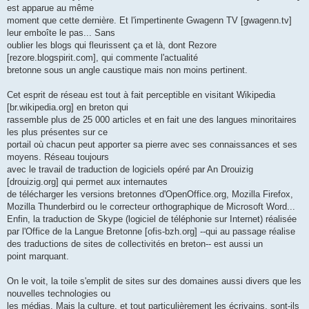
est apparue au même
moment que cette dernière. Et l'impertinente Gwagenn TV [gwagenn.tv]
leur emboîte le pas... Sans
oublier les blogs qui fleurissent ça et là, dont Rezore
[rezore.blogspirit.com], qui commente l'actualité
bretonne sous un angle caustique mais non moins pertinent.
Cet esprit de réseau est tout à fait perceptible en visitant Wikipedia
[br.wikipedia.org] en breton qui
rassemble plus de 25 000 articles et en fait une des langues minoritaires
les plus présentes sur ce
portail où chacun peut apporter sa pierre avec ses connaissances et ses
moyens. Réseau toujours
avec le travail de traduction de logiciels opéré par An Drouizig
[drouizig.org] qui permet aux internautes
de télécharger les versions bretonnes d'OpenOffice.org, Mozilla Firefox,
Mozilla Thunderbird ou le correcteur orthographique de Microsoft Word...
Enfin, la traduction de Skype (logiciel de téléphonie sur Internet) réalisée
par l'Office de la Langue Bretonne [ofis-bzh.org] --qui au passage réalise
des traductions de sites de collectivités en breton-- est aussi un
point marquant.
On le voit, la toile s'emplit de sites sur des domaines aussi divers que les
nouvelles technologies ou
les médias. Mais la culture, et tout particulièrement les écrivains, sont-ils