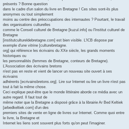
présents ? Bonne question
dans le cadre d'un salon du livre en Bretagne ! Ces sites sont-ils plus
anonymes ou tout simplement
moins au centre des préoccupations des internautes ? Pourtant, le travail
des organisations culturelles
comme le Conseil culturel de Bretagne [kuzul.info] ou l'Institut culturel de
Bretagne
[institutcultureldebretagne.com] est bien visible. L'ICB dispose par
exemple d'une vitrine [culturebretagne.
org] qui référence les écrivains du XXe siècle, les grands moments
historiques ou
les personnalités (femmes de Bretagne, conteurs de Bretagne).
L'Association des écrivains bretons
n'est pas en reste et vient de lancer un nouveau site ouvert à ses
écrivains
adhérents [ecrivainsbretons.org]. Lire sur Internet ou lire un livre n'est pas
tout à fait la même chose.
Ceci explique peut-être que le monde littéraire aborde ce média avec un
autre regard. Il faut tout de
même noter que la Bretagne a disposé grâce à la librairie Ar Bed Keltiek
[arbedkeltiek.com] d'un des
premiers sites de vente en ligne de livres sur Internet. Comme quoi entre
le livre, la Bretagne et
Internet les liens sont souvent plus forts qu'on peut l'imaginer.