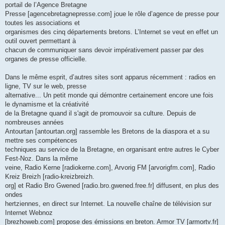
portail de l’Agence Bretagne
Presse [agencebretagnepresse.com] joue le rôle d’agence de presse pour
toutes les associations et
organismes des cinq départements bretons. L’Internet se veut en effet un
outil ouvert permettant à
chacun de communiquer sans devoir impérativement passer par des
organes de presse officielle.
Dans le même esprit, d’autres sites sont apparus récemment : radios en
ligne, TV sur le web, presse
alternative... Un petit monde qui démontre certainement encore une fois
le dynamisme et la créativité
de la Bretagne quand il s'agit de promouvoir sa culture. Depuis de
nombreuses années
Antourtan [antourtan.org] rassemble les Bretons de la diaspora et a su
mettre ses compétences
techniques au service de la Bretagne, en organisant entre autres le Cyber
Fest-Noz. Dans la même
veine, Radio Kerne [radiokerne.com], Arvorig FM [arvorigfm.com], Radio
Kreiz Breizh [radio-kreizbreizh.
org] et Radio Bro Gwened [radio.bro.gwened.free.fr] diffusent, en plus des
ondes
hertziennes, en direct sur Internet. La nouvelle chaîne de télévision sur
Internet Webnoz
[brezhoweb.com] propose des émissions en breton. Armor TV [armortv.fr]