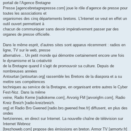
portail de l’Agence Bretagne
Presse [agencebretagnepresse.com] joue le rôle d’agence de presse pour
toutes les associations et
organismes des cinq départements bretons. L’Internet se veut en effet un
outil ouvert permettant à
chacun de communiquer sans devoir impérativement passer par des
organes de presse officielle.
Dans le même esprit, d’autres sites sont apparus récemment : radios en
ligne, TV sur le web, presse
alternative... Un petit monde qui démontre certainement encore une fois
le dynamisme et la créativité
de la Bretagne quand il s'agit de promouvoir sa culture. Depuis de
nombreuses années
Antourtan [antourtan.org] rassemble les Bretons de la diaspora et a su
mettre ses compétences
techniques au service de la Bretagne, en organisant entre autres le Cyber
Fest-Noz. Dans la même
veine, Radio Kerne [radiokerne.com], Arvorig FM [arvorigfm.com], Radio
Kreiz Breizh [radio-kreizbreizh.
org] et Radio Bro Gwened [radio.bro.gwened.free.fr] diffusent, en plus des
ondes
hertziennes, en direct sur Internet. La nouvelle chaîne de télévision sur
Internet Webnoz
[brezhoweb.com] propose des émissions en breton. Armor TV [armortv.fr]