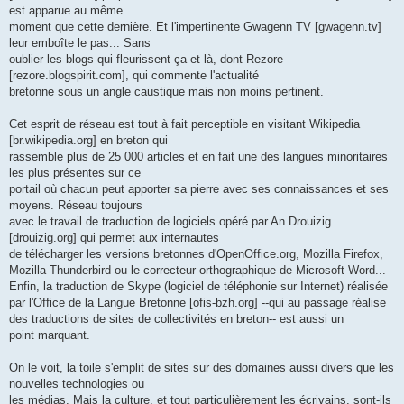
est apparue au même
moment que cette dernière. Et l'impertinente Gwagenn TV [gwagenn.tv]
leur emboîte le pas... Sans
oublier les blogs qui fleurissent ça et là, dont Rezore
[rezore.blogspirit.com], qui commente l'actualité
bretonne sous un angle caustique mais non moins pertinent.
Cet esprit de réseau est tout à fait perceptible en visitant Wikipedia
[br.wikipedia.org] en breton qui
rassemble plus de 25 000 articles et en fait une des langues minoritaires
les plus présentes sur ce
portail où chacun peut apporter sa pierre avec ses connaissances et ses
moyens. Réseau toujours
avec le travail de traduction de logiciels opéré par An Drouizig
[drouizig.org] qui permet aux internautes
de télécharger les versions bretonnes d'OpenOffice.org, Mozilla Firefox,
Mozilla Thunderbird ou le correcteur orthographique de Microsoft Word...
Enfin, la traduction de Skype (logiciel de téléphonie sur Internet) réalisée
par l'Office de la Langue Bretonne [ofis-bzh.org] --qui au passage réalise
des traductions de sites de collectivités en breton-- est aussi un
point marquant.
On le voit, la toile s'emplit de sites sur des domaines aussi divers que les
nouvelles technologies ou
les médias. Mais la culture, et tout particulièrement les écrivains, sont-ils