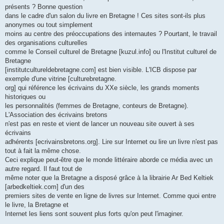
présents ? Bonne question
dans le cadre d'un salon du livre en Bretagne ! Ces sites sont-ils plus
anonymes ou tout simplement
moins au centre des préoccupations des internautes ? Pourtant, le travail
des organisations culturelles
comme le Conseil culturel de Bretagne [kuzul.info] ou l'Institut culturel de
Bretagne
[institutcultureldebretagne.com] est bien visible. L'ICB dispose par
exemple d'une vitrine [culturebretagne.
org] qui référence les écrivains du XXe siècle, les grands moments
historiques ou
les personnalités (femmes de Bretagne, conteurs de Bretagne).
L'Association des écrivains bretons
n'est pas en reste et vient de lancer un nouveau site ouvert à ses
écrivains
adhérents [ecrivainsbretons.org]. Lire sur Internet ou lire un livre n'est pas
tout à fait la même chose.
Ceci explique peut-être que le monde littéraire aborde ce média avec un
autre regard. Il faut tout de
même noter que la Bretagne a disposé grâce à la librairie Ar Bed Keltiek
[arbedkeltiek.com] d'un des
premiers sites de vente en ligne de livres sur Internet. Comme quoi entre
le livre, la Bretagne et
Internet les liens sont souvent plus forts qu'on peut l'imaginer.