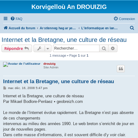
Korvigelloù An DROUIZIG
FAQ
Connexion
R
Accueil du forum
Ar stlenneg hag ar yezhoù bihan er bed a-bezh
L'informatique en langues régionales et minoritaires
e
Internet et la Bretagne, une culture de réseau
c
Rechercher
Recherche 
Répondre
h
1 message • Page
1
sur
1
e
drouizig
r
Site Admin
c
h
Internet et la Bretagne, une culture de réseau
e
M
mar. déc. 16, 2008 5:47 pm
e
r
s
Internet et la Bretagne, une culture de réseau
s
Par Mikael Bodlore-Penlaez • geobreizh.com
a
g
e
Le monde de l’Internet évolue rapidement. La Bretagne n’est pas absente
de ces changements
intervenus au milieu des années 1990. Le web breton s’enrichit de jour en
jour de nouvelles pages.
Dans cette masse d’informations, il est souvent difficile d’y voir clair.