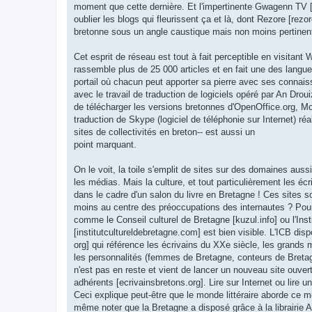
moment que cette dernière. Et l'impertinente Gwagenn TV [
oublier les blogs qui fleurissent ça et là, dont Rezore [rezo
bretonne sous un angle caustique mais non moins pertinen
Cet esprit de réseau est tout à fait perceptible en visitant 
rassemble plus de 25 000 articles et en fait une des langue
portail où chacun peut apporter sa pierre avec ses conna
avec le travail de traduction de logiciels opéré par An Droui
de télécharger les versions bretonnes d'OpenOffice.org, Moz
traduction de Skype (logiciel de téléphonie sur Internet) ré
sites de collectivités en breton-- est aussi un
point marquant.
On le voit, la toile s'emplit de sites sur des domaines auss
les médias. Mais la culture, et tout particulièrement les éc
dans le cadre d'un salon du livre en Bretagne ! Ces sites 
moins au centre des préoccupations des internautes ? Pourta
comme le Conseil culturel de Bretagne [kuzul.info] ou l'Inst
[institutcultureldebretagne.com] est bien visible. L'ICB dis
org] qui référence les écrivains du XXe siècle, les grands
les personnalités (femmes de Bretagne, conteurs de Bretag
n'est pas en reste et vient de lancer un nouveau site ouver
adhérents [ecrivainsbretons.org]. Lire sur Internet ou lire u
Ceci explique peut-être que le monde littéraire aborde ce mé
même noter que la Bretagne a disposé grâce à la librairie 