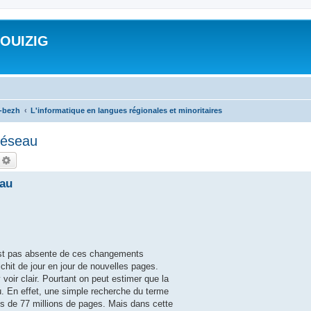
ROUIZIG
a-bezh
L'informatique en langues régionales et minoritaires
 réseau
echercher
Recherche avancée
eau
est pas absente de ces changements
chit de jour en jour de nouvelles pages.
 voir clair. Pourtant on peut estimer que la
u. En effet, une simple recherche du terme
s de 77 millions de pages. Mais dans cette