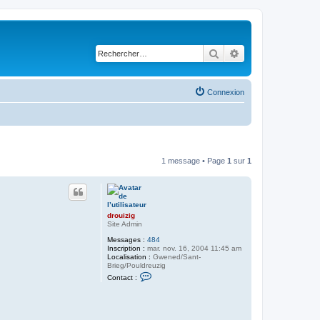
Rechercher
Recherche avancé
Connexion
1 message • Page
1
sur
1
drouizig
Site Admin
Messages :
484
Inscription :
mar. nov. 16, 2004 11:45 am
Localisation :
Gwened/Sant-
Brieg/Pouldreuzig
C
Contact :
o
n
t
a
c