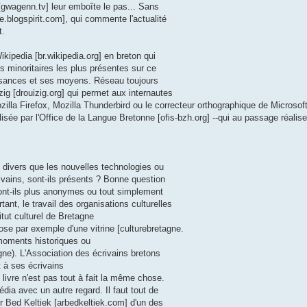
gwagenn.tv] leur emboîte le pas... Sans
re.blogspirit.com], qui commente l'actualité
t.
Wikipedia [br.wikipedia.org] en breton qui
s minoritaires les plus présentes sur ce
issances et ses moyens. Réseau toujours
zig [drouizig.org] qui permet aux internautes
illa Firefox, Mozilla Thunderbird ou le correcteur orthographique de Microsoft
alisée par l'Office de la Langue Bretonne [ofis-bzh.org] --qui au passage réalis
i divers que les nouvelles technologies ou
rivains, sont-ils présents ? Bonne question
sont-ils plus anonymes ou tout simplement
nt, le travail des organisations culturelles
itut culturel de Bretagne
pose par exemple d'une vitrine [culturebretagne.
 moments historiques ou
ne). L'Association des écrivains bretons
t à ses écrivains
n livre n'est pas tout à fait la même chose.
dia avec un autre regard. Il faut tout de
Ar Bed Keltiek [arbedkeltiek.com] d'un des