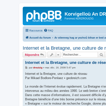
Korvigelloù An D
Foromoù KERZROUIZIG
Raccourcis
FAQ
Accueil du forum
Ar stlenneg hag ar yezhoù bihan er bed 
Internet et la Bretagne, une culture de
R
Répondre
Internet et la Bretagne, une culture de rés
M
par
drouizig
»
mar. déc. 16, 2008 5:47 pm
e
s
Internet et la Bretagne, une culture de réseau
s
Par Mikael Bodlore-Penlaez • geobreizh.com
a
g
e
Le monde de l’Internet évolue rapidement. La Bretagne n’
intervenus au milieu des années 1990. Le web breton s’enri
Dans cette masse d’informations, il est souvent difficile d’y
Bretagne bénéficie d’une très bonne présence sur le résea
« Bretagne » sur le moteur de recherche Google, donne plu