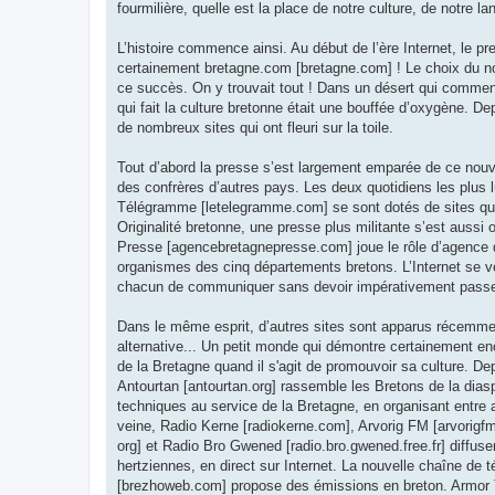
fourmilière, quelle est la place de notre culture, de notre l
L’histoire commence ainsi. Au début de l’ère Internet, le pr
certainement bretagne.com [bretagne.com] ! Le choix du n
ce succès. On y trouvait tout ! Dans un désert qui commençai
qui fait la culture bretonne était une bouffée d’oxygène. Dep
de nombreux sites qui ont fleuri sur la toile.
Tout d’abord la presse s’est largement emparée de ce nou
des confrères d’autres pays. Les deux quotidiens les plus l
Télégramme [letelegramme.com] se sont dotés de sites qui
Originalité bretonne, une presse plus militante s’est aussi 
Presse [agencebretagnepresse.com] joue le rôle d’agence d
organismes des cinq départements bretons. L’Internet se ve
chacun de communiquer sans devoir impérativement passer 
Dans le même esprit, d’autres sites sont apparus récemmen
alternative... Un petit monde qui démontre certainement en
de la Bretagne quand il s'agit de promouvoir sa culture. 
Antourtan [antourtan.org] rassemble les Bretons de la dia
techniques au service de la Bretagne, en organisant entre
veine, Radio Kerne [radiokerne.com], Arvorig FM [arvorigfm
org] et Radio Bro Gwened [radio.bro.gwened.free.fr] diffus
hertziennes, en direct sur Internet. La nouvelle chaîne de 
[brezhoweb.com] propose des émissions en breton. Armor 