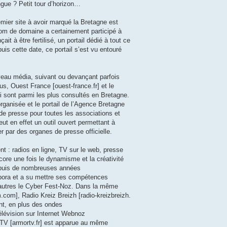
angue ? Petit tour d’horizon…
emier site à avoir marqué la Bretagne est
om de domaine a certainement participé à
t à être fertilisé, un portail dédié à tout ce
uis cette date, ce portail s’est vu entouré
veau média, suivant ou devançant parfois
us, Ouest France [ouest-france.fr] et le
 sont parmi les plus consultés en Bretagne.
organisée et le portail de l’Agence Bretagne
e presse pour toutes les associations et
ut en effet un outil ouvert permettant à
par des organes de presse officielle.
t : radios en ligne, TV sur le web, presse
core une fois le dynamisme et la créativité
Depuis de nombreuses années
spora et a su mettre ses compétences
 autres le Cyber Fest-Noz. Dans la même
.com], Radio Kreiz Breizh [radio-kreizbreizh.
ent, en plus des ondes
télévision sur Internet Webnoz
TV [armortv.fr] est apparue au même