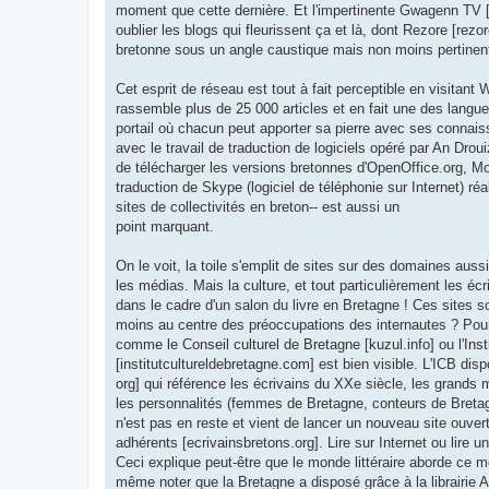
moment que cette dernière. Et l'impertinente Gwagenn TV [
oublier les blogs qui fleurissent ça et là, dont Rezore [rezo
bretonne sous un angle caustique mais non moins pertinen
Cet esprit de réseau est tout à fait perceptible en visitant 
rassemble plus de 25 000 articles et en fait une des langue
portail où chacun peut apporter sa pierre avec ses conna
avec le travail de traduction de logiciels opéré par An Droui
de télécharger les versions bretonnes d'OpenOffice.org, Moz
traduction de Skype (logiciel de téléphonie sur Internet) ré
sites de collectivités en breton-- est aussi un
point marquant.
On le voit, la toile s'emplit de sites sur des domaines auss
les médias. Mais la culture, et tout particulièrement les éc
dans le cadre d'un salon du livre en Bretagne ! Ces sites 
moins au centre des préoccupations des internautes ? Pourta
comme le Conseil culturel de Bretagne [kuzul.info] ou l'Inst
[institutcultureldebretagne.com] est bien visible. L'ICB dis
org] qui référence les écrivains du XXe siècle, les grands
les personnalités (femmes de Bretagne, conteurs de Bretag
n'est pas en reste et vient de lancer un nouveau site ouver
adhérents [ecrivainsbretons.org]. Lire sur Internet ou lire u
Ceci explique peut-être que le monde littéraire aborde ce mé
même noter que la Bretagne a disposé grâce à la librairie 