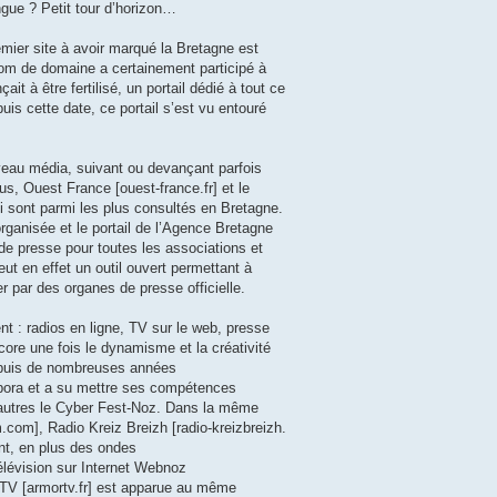
angue ? Petit tour d’horizon…
emier site à avoir marqué la Bretagne est
om de domaine a certainement participé à
t à être fertilisé, un portail dédié à tout ce
uis cette date, ce portail s’est vu entouré
veau média, suivant ou devançant parfois
us, Ouest France [ouest-france.fr] et le
 sont parmi les plus consultés en Bretagne.
organisée et le portail de l’Agence Bretagne
e presse pour toutes les associations et
ut en effet un outil ouvert permettant à
par des organes de presse officielle.
t : radios en ligne, TV sur le web, presse
core une fois le dynamisme et la créativité
Depuis de nombreuses années
spora et a su mettre ses compétences
 autres le Cyber Fest-Noz. Dans la même
.com], Radio Kreiz Breizh [radio-kreizbreizh.
ent, en plus des ondes
télévision sur Internet Webnoz
TV [armortv.fr] est apparue au même