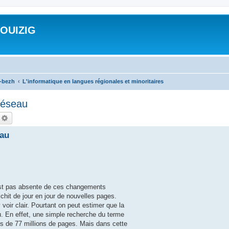
ROUIZIG
a-bezh
L'informatique en langues régionales et minoritaires
 réseau
echercher
Recherche avancée
eau
est pas absente de ces changements
chit de jour en jour de nouvelles pages.
 voir clair. Pourtant on peut estimer que la
u. En effet, une simple recherche du terme
s de 77 millions de pages. Mais dans cette