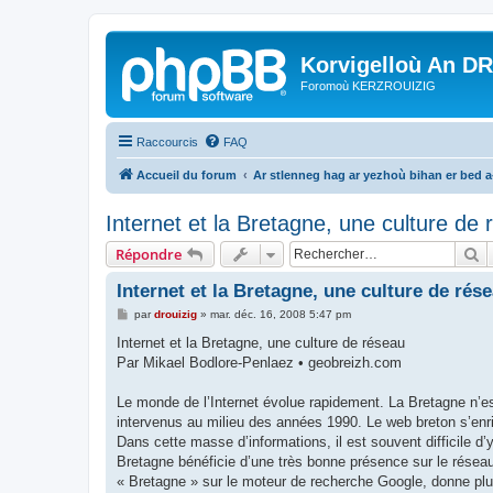
Korvigelloù An D
Foromoù KERZROUIZIG
Raccourcis
FAQ
Accueil du forum
Ar stlenneg hag ar yezhoù bihan er bed 
Internet et la Bretagne, une culture de
R
Répondre
Internet et la Bretagne, une culture de rés
M
par
drouizig
»
mar. déc. 16, 2008 5:47 pm
e
s
Internet et la Bretagne, une culture de réseau
s
Par Mikael Bodlore-Penlaez • geobreizh.com
a
g
e
Le monde de l’Internet évolue rapidement. La Bretagne n’
intervenus au milieu des années 1990. Le web breton s’enri
Dans cette masse d’informations, il est souvent difficile d’y
Bretagne bénéficie d’une très bonne présence sur le résea
« Bretagne » sur le moteur de recherche Google, donne plu