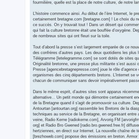
fourmilière, quelle est la place de notre culture, de notre l
L’histoire commence ainsi. Au début de l’ère Internet, le pr
certainement bretagne.com [bretagne.com] ! Le choix du n
ce succès. On y trouvait tout ! Dans un désert qui commençai
qui fait la culture bretonne était une bouffée d’oxygène. Dep
de nombreux sites qui ont fleuri sur la toile.
Tout d’abord la presse s’est largement emparée de ce nou
des confrères d’autres pays. Les deux quotidiens les plus l
Télégramme [letelegramme.com] se sont dotés de sites qui
Originalité bretonne, une presse plus militante s’est aussi 
Presse [agencebretagnepresse.com] joue le rôle d’agence d
organismes des cinq départements bretons. L’Internet se ve
chacun de communiquer sans devoir impérativement passer 
Dans le même esprit, d’autres sites sont apparus récemmen
alternative... Un petit monde qui démontre certainement en
de la Bretagne quand il s'agit de promouvoir sa culture. 
Antourtan [antourtan.org] rassemble les Bretons de la dia
techniques au service de la Bretagne, en organisant entre
veine, Radio Kerne [radiokerne.com], Arvorig FM [arvorigfm
org] et Radio Bro Gwened [radio.bro.gwened.free.fr] diffus
hertziennes, en direct sur Internet. La nouvelle chaîne de 
[brezhoweb.com] propose des émissions en breton. Armor 