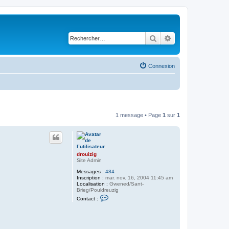
Rechercher
Recherche avancé
Connexion
1 message • Page
1
sur
1
drouizig
Site Admin
Messages :
484
Inscription :
mar. nov. 16, 2004 11:45 am
Localisation :
Gwened/Sant-
Brieg/Pouldreuzig
C
Contact :
o
n
t
a
c