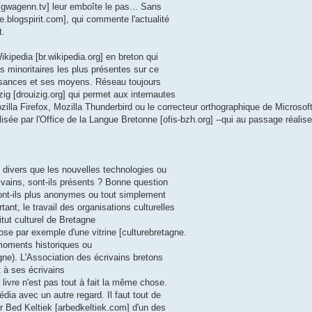
gwagenn.tv] leur emboîte le pas... Sans
re.blogspirit.com], qui commente l'actualité
t.
Wikipedia [br.wikipedia.org] en breton qui
s minoritaires les plus présentes sur ce
issances et ses moyens. Réseau toujours
zig [drouizig.org] qui permet aux internautes
illa Firefox, Mozilla Thunderbird ou le correcteur orthographique de Microsoft
alisée par l'Office de la Langue Bretonne [ofis-bzh.org] --qui au passage réalis
i divers que les nouvelles technologies ou
rivains, sont-ils présents ? Bonne question
sont-ils plus anonymes ou tout simplement
nt, le travail des organisations culturelles
itut culturel de Bretagne
pose par exemple d'une vitrine [culturebretagne.
 moments historiques ou
ne). L'Association des écrivains bretons
t à ses écrivains
n livre n'est pas tout à fait la même chose.
dia avec un autre regard. Il faut tout de
Ar Bed Keltiek [arbedkeltiek.com] d'un des