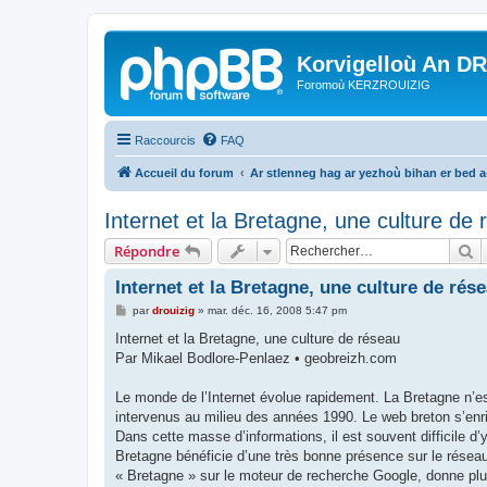
Korvigelloù An D
Foromoù KERZROUIZIG
Raccourcis
FAQ
Accueil du forum
Ar stlenneg hag ar yezhoù bihan er bed 
Internet et la Bretagne, une culture de
R
Répondre
Internet et la Bretagne, une culture de rés
M
par
drouizig
»
mar. déc. 16, 2008 5:47 pm
e
s
Internet et la Bretagne, une culture de réseau
s
Par Mikael Bodlore-Penlaez • geobreizh.com
a
g
e
Le monde de l’Internet évolue rapidement. La Bretagne n’
intervenus au milieu des années 1990. Le web breton s’enri
Dans cette masse d’informations, il est souvent difficile d’y
Bretagne bénéficie d’une très bonne présence sur le résea
« Bretagne » sur le moteur de recherche Google, donne plu