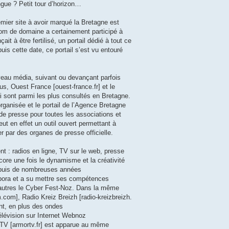
angue ? Petit tour d’horizon…
emier site à avoir marqué la Bretagne est
om de domaine a certainement participé à
t à être fertilisé, un portail dédié à tout ce
uis cette date, ce portail s’est vu entouré
veau média, suivant ou devançant parfois
us, Ouest France [ouest-france.fr] et le
 sont parmi les plus consultés en Bretagne.
organisée et le portail de l’Agence Bretagne
e presse pour toutes les associations et
ut en effet un outil ouvert permettant à
par des organes de presse officielle.
t : radios en ligne, TV sur le web, presse
core une fois le dynamisme et la créativité
Depuis de nombreuses années
spora et a su mettre ses compétences
 autres le Cyber Fest-Noz. Dans la même
.com], Radio Kreiz Breizh [radio-kreizbreizh.
ent, en plus des ondes
télévision sur Internet Webnoz
TV [armortv.fr] est apparue au même