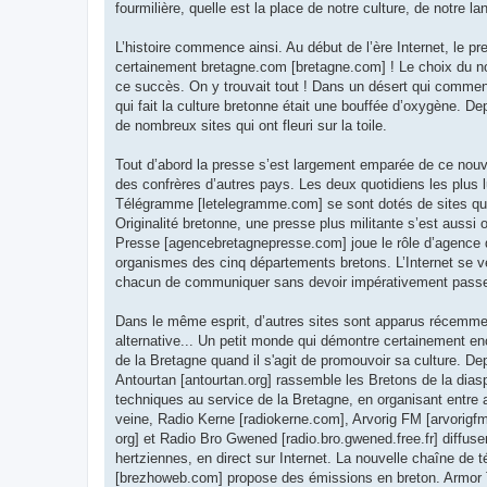
fourmilière, quelle est la place de notre culture, de notre l
L’histoire commence ainsi. Au début de l’ère Internet, le pr
certainement bretagne.com [bretagne.com] ! Le choix du n
ce succès. On y trouvait tout ! Dans un désert qui commençai
qui fait la culture bretonne était une bouffée d’oxygène. Dep
de nombreux sites qui ont fleuri sur la toile.
Tout d’abord la presse s’est largement emparée de ce nou
des confrères d’autres pays. Les deux quotidiens les plus l
Télégramme [letelegramme.com] se sont dotés de sites qui
Originalité bretonne, une presse plus militante s’est aussi 
Presse [agencebretagnepresse.com] joue le rôle d’agence d
organismes des cinq départements bretons. L’Internet se ve
chacun de communiquer sans devoir impérativement passer 
Dans le même esprit, d’autres sites sont apparus récemmen
alternative... Un petit monde qui démontre certainement en
de la Bretagne quand il s'agit de promouvoir sa culture. 
Antourtan [antourtan.org] rassemble les Bretons de la dia
techniques au service de la Bretagne, en organisant entre
veine, Radio Kerne [radiokerne.com], Arvorig FM [arvorigfm
org] et Radio Bro Gwened [radio.bro.gwened.free.fr] diffus
hertziennes, en direct sur Internet. La nouvelle chaîne de 
[brezhoweb.com] propose des émissions en breton. Armor 