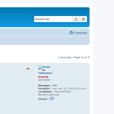
Rechercher
Recherche avancé
Connexion
1 message • Page
1
sur
1
drouizig
Site Admin
Messages :
484
Inscription :
mar. nov. 16, 2004 11:45 am
Localisation :
Gwened/Sant-
Brieg/Pouldreuzig
C
Contact :
o
n
t
a
c