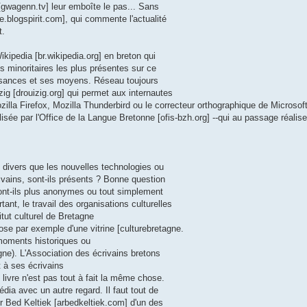
gwagenn.tv] leur emboîte le pas... Sans
re.blogspirit.com], qui commente l'actualité
t.
Wikipedia [br.wikipedia.org] en breton qui
s minoritaires les plus présentes sur ce
issances et ses moyens. Réseau toujours
zig [drouizig.org] qui permet aux internautes
illa Firefox, Mozilla Thunderbird ou le correcteur orthographique de Microsoft
alisée par l'Office de la Langue Bretonne [ofis-bzh.org] --qui au passage réalis
i divers que les nouvelles technologies ou
rivains, sont-ils présents ? Bonne question
sont-ils plus anonymes ou tout simplement
nt, le travail des organisations culturelles
itut culturel de Bretagne
pose par exemple d'une vitrine [culturebretagne.
 moments historiques ou
ne). L'Association des écrivains bretons
t à ses écrivains
n livre n'est pas tout à fait la même chose.
dia avec un autre regard. Il faut tout de
Ar Bed Keltiek [arbedkeltiek.com] d'un des