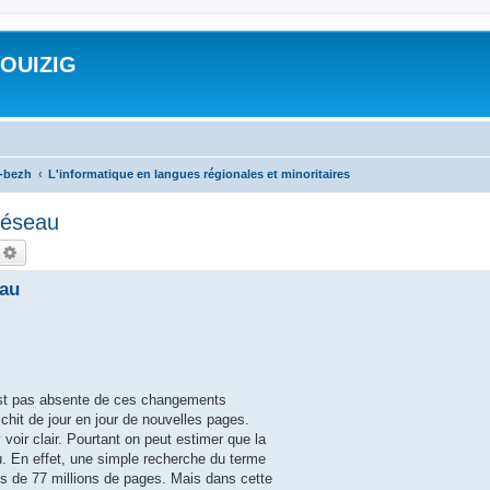
ROUIZIG
a-bezh
L'informatique en langues régionales et minoritaires
 réseau
echercher
Recherche avancée
eau
est pas absente de ces changements
chit de jour en jour de nouvelles pages.
 voir clair. Pourtant on peut estimer que la
u. En effet, une simple recherche du terme
s de 77 millions de pages. Mais dans cette