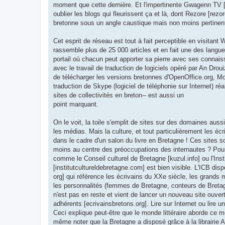
moment que cette dernière. Et l'impertinente Gwagenn TV [
oublier les blogs qui fleurissent ça et là, dont Rezore [rezo
bretonne sous un angle caustique mais non moins pertinen
Cet esprit de réseau est tout à fait perceptible en visitant 
rassemble plus de 25 000 articles et en fait une des langue
portail où chacun peut apporter sa pierre avec ses conna
avec le travail de traduction de logiciels opéré par An Droui
de télécharger les versions bretonnes d'OpenOffice.org, Moz
traduction de Skype (logiciel de téléphonie sur Internet) ré
sites de collectivités en breton-- est aussi un
point marquant.
On le voit, la toile s'emplit de sites sur des domaines auss
les médias. Mais la culture, et tout particulièrement les éc
dans le cadre d'un salon du livre en Bretagne ! Ces sites 
moins au centre des préoccupations des internautes ? Pourta
comme le Conseil culturel de Bretagne [kuzul.info] ou l'Inst
[institutcultureldebretagne.com] est bien visible. L'ICB dis
org] qui référence les écrivains du XXe siècle, les grands
les personnalités (femmes de Bretagne, conteurs de Bretag
n'est pas en reste et vient de lancer un nouveau site ouver
adhérents [ecrivainsbretons.org]. Lire sur Internet ou lire u
Ceci explique peut-être que le monde littéraire aborde ce mé
même noter que la Bretagne a disposé grâce à la librairie 