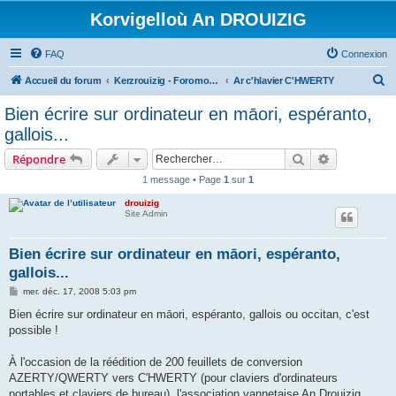
Korvigelloù An DROUIZIG
FAQ
Connexion
R
Accueil du forum
Kerzrouizig - Foromoù An Drouizig
Ar c'hlavier C'HWERTY
e
Bien écrire sur ordinateur en māori, espéranto,
c
gallois...
h
Rechercher
Recherche 
Répondre
e
1 message • Page
1
sur
1
r
drouizig
c
Site Admin
h
e
Bien écrire sur ordinateur en māori, espéranto,
gallois...
r
M
mer. déc. 17, 2008 5:03 pm
e
s
Bien écrire sur ordinateur en māori, espéranto, gallois ou occitan, c'est
s
possible !
a
g
e
À l'occasion de la réédition de 200 feuillets de conversion
AZERTY/QWERTY vers C'HWERTY (pour claviers d'ordinateurs
portables et claviers de bureau), l'association vannetaise An Drouizig