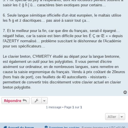
saisir les ĉ ĝ ĥ ĵ ŭ… caractères bien exotiques pour certains…
6. Seule langue sémitique officielle d'un état européen, le maltais utilise
les ħ ġ et ż diacritiques… pas aisé à saisir tout ça…
7. Et le meilleur pour la fin, car que dire du français, serait-il épargné…
négatif hélas, car la saisie est bien difficile pour les É Ç œ Œ « » depuis
l'AZERTY normalisé… problème suscitant le déshonneur de l'Académie
pour ses spécificateurs…
Le clavier breton, C'HWERTY étudié au départ pour la langue bretonne,
est également un outil pour les polyglottes. Il vous permet d'écrire
aisément sur ordinateur, en de nombreuses langues, sans remettre en
cause la saisie ergonomique du français. Vendu à prix coûtant de 20euros
(hors frais de port), ces feuillets de 40 autocollants - résistants -
permettent de convertir très discrètement votre clavier actuel en clavier
breton polyglotte.
Répondre
1 message • Page
1
sur
1
Aller
Accueil du forum
Supprimer les cookies
Fuseau horaire sur
UTC+01:00