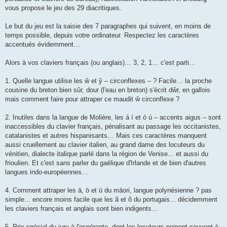
vous propose le jeu des 29 diacritiques.
Le but du jeu est la saisie des 7 paragraphes qui suivent, en moins de
temps possible, depuis votre ordinateur. Respectez les caractères
accentués évidemment…
Alors à vos claviers français (ou anglais)… 3, 2, 1… c'est parti…
1. Quelle langue utilise les ŵ et ŷ – circonflexes – ? Facile… la proche
cousine du breton bien sûr, dour (l'eau en breton) s'écrit dŵr, en gallois
mais comment faire pour attraper ce maudit ŵ circonflexe ?
2. Inutiles dans la langue de Molière, les á í et ó ú – accents aigus – sont
inaccessibles du clavier français, pénalisant au passage les occitanistes,
catalanistes et autres hispanisants… Mais ces caractères manquent
aussi cruellement au clavier italien, au grand dame des locuteurs du
vénitien, dialecte italique parlé dans la région de Venise... et aussi du
frioulien. Et c'est sans parler du gaélique d'Irlande et de bien d'autres
langues indo-européennes…
4. Comment attraper les ā, ō et ū du māori, langue polynésienne ? pas
simple... encore moins facile que les ã et õ du portugais... décidemment
les claviers français et anglais sont bien indigents…
5. Prix spécial du jury à l'espéranto, dont les locuteurs peinent souvent à