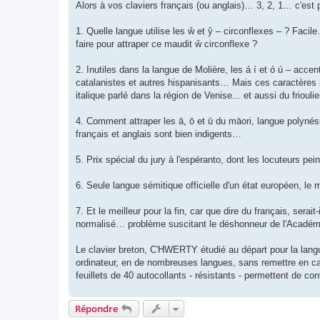
Alors à vos claviers français (ou anglais)… 3, 2, 1… c'est 
1. Quelle langue utilise les ŵ et ŷ – circonflexes – ? Facil
faire pour attraper ce maudit ŵ circonflexe ?
2. Inutiles dans la langue de Molière, les á í et ó ú – acce
catalanistes et autres hispanisants… Mais ces caractères m
italique parlé dans la région de Venise... et aussi du friou
4. Comment attraper les ā, ō et ū du māori, langue polynés
français et anglais sont bien indigents…
5. Prix spécial du jury à l'espéranto, dont les locuteurs pe
6. Seule langue sémitique officielle d'un état européen, le m
7. Et le meilleur pour la fin, car que dire du français, sera
normalisé… problème suscitant le déshonneur de l'Académ
Le clavier breton, C'HWERTY étudié au départ pour la langue
ordinateur, en de nombreuses langues, sans remettre en cau
feuillets de 40 autocollants - résistants - permettent de con
Répondre