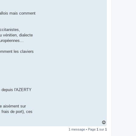
t
e
r
 gallois mais comment
d
r
o
u
i
ccitanistes,
z
 vénitien, dialecte
i
g
o-européennes…
demment les claviers
« » depuis l'AZERTY
re aisément sur
frais de port), ces
H
a
1 message • Page
1
sur
1
u
t