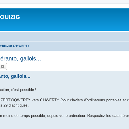
ROUIZIG
 c'hlavier C'HWERTY
ranto, gallois...
echercher
Recherche avancée
to, gallois...
citan, c'est possible !
on AZERTY/QWERTY vers C'HWERTY (pour claviers d'ordinateurs portables et cl
s 29 diacritiques.
 en moins de temps possible, depuis votre ordinateur. Respectez les caractèr