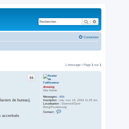
Rechercher
Recherche avancé
Connexion
1 message • Page
1
sur
1
drouizig
Site Admin
Messages :
484
aviers de bureau),
Inscription :
mar. nov. 16, 2004 11:45 am
Localisation :
Gwened/Sant-
Brieg/Pouldreuzig
C
Contact :
o
es accentués
n
t
a
c