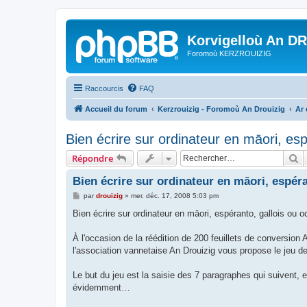
Korvigelloù An D
Foromoù KERZROUIZIG
Raccourcis
FAQ
Accueil du forum
Kerzrouizig - Foromoù An Drouizig
Ar
Bien écrire sur ordinateur en māori, espé
R
Répondre
Bien écrire sur ordinateur en māori, espéran
M
par
drouizig
»
mer. déc. 17, 2008 5:03 pm
e
s
Bien écrire sur ordinateur en māori, espéranto, gallois ou oc
s
a
g
À l'occasion de la réédition de 200 feuillets de conversi
e
l'association vannetaise An Drouizig vous propose le jeu de
Le but du jeu est la saisie des 7 paragraphes qui suivent,
évidemment…