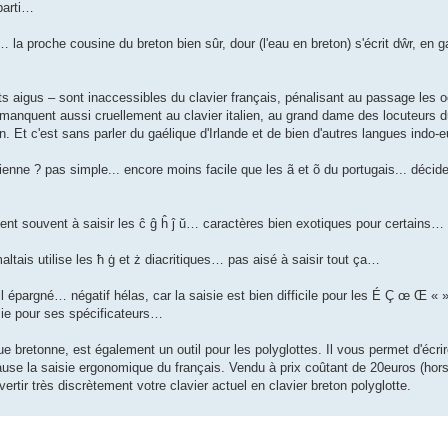
parti…
e… la proche cousine du breton bien sûr, dour (l'eau en breton) s'écrit dŵr, en
nts aigus – sont inaccessibles du clavier français, pénalisant au passage les o
anquent aussi cruellement au clavier italien, au grand dame des locuteurs du
lien. Et c'est sans parler du gaélique d'Irlande et de bien d'autres langues ind
ienne ? pas simple... encore moins facile que les ã et õ du portugais... déci
inent souvent à saisir les ĉ ĝ ĥ ĵ ŭ… caractères bien exotiques pour certains…
altais utilise les ħ ġ et ż diacritiques… pas aisé à saisir tout ça…
it-il épargné… négatif hélas, car la saisie est bien difficile pour les É Ç œ Œ 
ie pour ses spécificateurs…
 bretonne, est également un outil pour les polyglottes. Il vous permet d'écri
se la saisie ergonomique du français. Vendu à prix coûtant de 20euros (hors 
vertir très discrètement votre clavier actuel en clavier breton polyglotte.