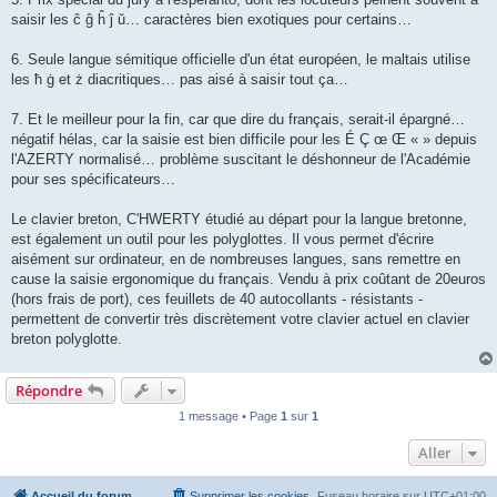
saisir les ĉ ĝ ĥ ĵ ŭ… caractères bien exotiques pour certains…
6. Seule langue sémitique officielle d'un état européen, le maltais utilise
les ħ ġ et ż diacritiques… pas aisé à saisir tout ça…
7. Et le meilleur pour la fin, car que dire du français, serait-il épargné…
négatif hélas, car la saisie est bien difficile pour les É Ç œ Œ « » depuis
l'AZERTY normalisé… problème suscitant le déshonneur de l'Académie
pour ses spécificateurs…
Le clavier breton, C'HWERTY étudié au départ pour la langue bretonne,
est également un outil pour les polyglottes. Il vous permet d'écrire
aisément sur ordinateur, en de nombreuses langues, sans remettre en
cause la saisie ergonomique du français. Vendu à prix coûtant de 20euros
(hors frais de port), ces feuillets de 40 autocollants - résistants -
permettent de convertir très discrètement votre clavier actuel en clavier
breton polyglotte.
Répondre
1 message • Page
1
sur
1
Aller
Accueil du forum
Supprimer les cookies
Fuseau horaire sur
UTC+01:00