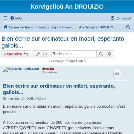
Korvigelloù An DROUIZIG
FAQ
Connexion
R
Accueil du forum
Kerzrouizig - Foromoù An Drouizig
Ar c'hlavier C'HWERTY
e
Bien écrire sur ordinateur en māori, espéranto,
c
gallois...
h
Rechercher
Recherche 
Répondre
e
1 message • Page
1
sur
1
r
drouizig
c
Site Admin
h
e
Bien écrire sur ordinateur en māori, espéranto,
gallois...
r
M
mer. déc. 17, 2008 5:03 pm
e
s
Bien écrire sur ordinateur en māori, espéranto, gallois ou occitan, c'est
s
possible !
a
g
e
À l'occasion de la réédition de 200 feuillets de conversion
AZERTY/QWERTY vers C'HWERTY (pour claviers d'ordinateurs
portables et claviers de bureau), l'association vannetaise An Drouizig