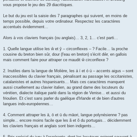
vous propose le jeu des 29 diacritiques.
Le but du jeu est la saisie des 7 paragraphes qui suivent, en moins de
temps possible, depuis votre ordinateur. Respectez les caractères
accentués évidemment…
Alors à vos claviers français (ou anglais)… 3, 2, 1… c'est parti…
1. Quelle langue utilise les ŵ et ŷ – circonflexes – ? Facile… la proche
cousine du breton bien sûr, dour (l'eau en breton) s'écrit dŵr, en gallois
mais comment faire pour attraper ce maudit ŵ circonflexe ?
2. Inutiles dans la langue de Molière, les á í et ó ú – accents aigus – sont
inaccessibles du clavier français, pénalisant au passage les occitanistes,
catalanistes et autres hispanisants… Mais ces caractères manquent
aussi cruellement au clavier italien, au grand dame des locuteurs du
vénitien, dialecte italique parlé dans la région de Venise... et aussi du
frioulien. Et c'est sans parler du gaélique d'Irlande et de bien d'autres
langues indo-européennes…
4. Comment attraper les ā, ō et ū du māori, langue polynésienne ? pas
simple... encore moins facile que les ã et õ du portugais... décidemment
les claviers français et anglais sont bien indigents…
5. Prix spécial du jury à l'espéranto, dont les locuteurs peinent souvent à