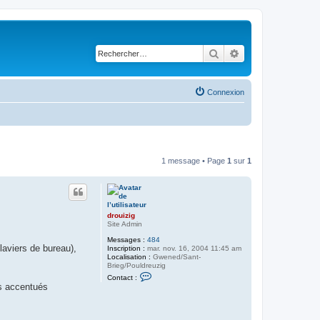
Rechercher
Recherche avancé
Connexion
1 message • Page
1
sur
1
drouizig
Site Admin
Messages :
484
aviers de bureau),
Inscription :
mar. nov. 16, 2004 11:45 am
Localisation :
Gwened/Sant-
Brieg/Pouldreuzig
C
Contact :
o
es accentués
n
t
a
c