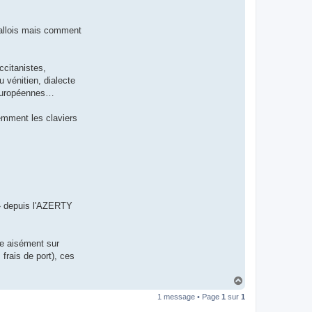
t
e
r
 gallois mais comment
d
r
o
u
i
ccitanistes,
z
 vénitien, dialecte
i
g
o-européennes…
demment les claviers
« » depuis l'AZERTY
re aisément sur
frais de port), ces
H
a
1 message • Page
1
sur
1
u
t