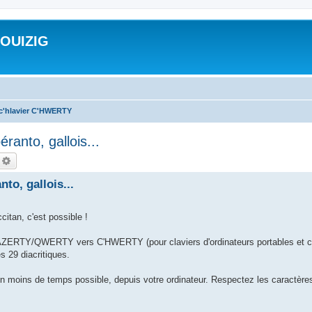
ROUIZIG
 c'hlavier C'HWERTY
ranto, gallois...
echercher
Recherche avancée
to, gallois...
citan, c'est possible !
on AZERTY/QWERTY vers C'HWERTY (pour claviers d'ordinateurs portables et cl
s 29 diacritiques.
 en moins de temps possible, depuis votre ordinateur. Respectez les caractèr