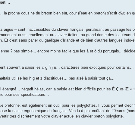
parti…
e… la proche cousine du breton bien sûr, dour (l'eau en breton) s'écrit dŵr, en
nts aigus – sont inaccessibles du clavier français, pénalisant au passage les o
anquent aussi cruellement au clavier italien, au grand dame des locuteurs du
lien. Et c'est sans parler du gaélique d'Irlande et de bien d'autres langues ind
ienne ? pas simple... encore moins facile que les ã et õ du portugais... déci
inent souvent à saisir les ĉ ĝ ĥ ĵ ŭ… caractères bien exotiques pour certains…
altais utilise les ħ ġ et ż diacritiques… pas aisé à saisir tout ça…
it-il épargné… négatif hélas, car la saisie est bien difficile pour les É Ç œ Œ 
ie pour ses spécificateurs…
 bretonne, est également un outil pour les polyglottes. Il vous permet d'écri
se la saisie ergonomique du français. Vendu à prix coûtant de 20euros (hors 
vertir très discrètement votre clavier actuel en clavier breton polyglotte.