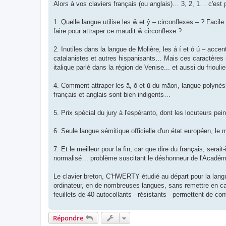
Alors à vos claviers français (ou anglais)… 3, 2, 1… c'est 
1. Quelle langue utilise les ŵ et ŷ – circonflexes – ? Facil
faire pour attraper ce maudit ŵ circonflexe ?
2. Inutiles dans la langue de Molière, les á í et ó ú – acce
catalanistes et autres hispanisants… Mais ces caractères m
italique parlé dans la région de Venise... et aussi du friou
4. Comment attraper les ā, ō et ū du māori, langue polynés
français et anglais sont bien indigents…
5. Prix spécial du jury à l'espéranto, dont les locuteurs pe
6. Seule langue sémitique officielle d'un état européen, le m
7. Et le meilleur pour la fin, car que dire du français, sera
normalisé… problème suscitant le déshonneur de l'Académ
Le clavier breton, C'HWERTY étudié au départ pour la langue
ordinateur, en de nombreuses langues, sans remettre en cau
feuillets de 40 autocollants - résistants - permettent de con
Répondre