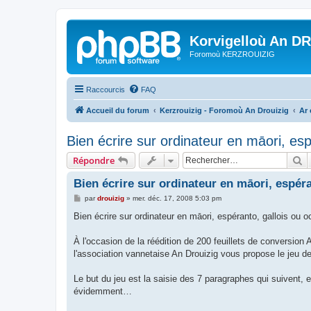
Korvigelloù An D
Foromoù KERZROUIZIG
Raccourcis
FAQ
Accueil du forum
Kerzrouizig - Foromoù An Drouizig
Ar
Bien écrire sur ordinateur en māori, espé
R
Répondre
Bien écrire sur ordinateur en māori, espéran
M
par
drouizig
»
mer. déc. 17, 2008 5:03 pm
e
s
Bien écrire sur ordinateur en māori, espéranto, gallois ou oc
s
a
g
À l'occasion de la réédition de 200 feuillets de conversi
e
l'association vannetaise An Drouizig vous propose le jeu de
Le but du jeu est la saisie des 7 paragraphes qui suivent,
évidemment…