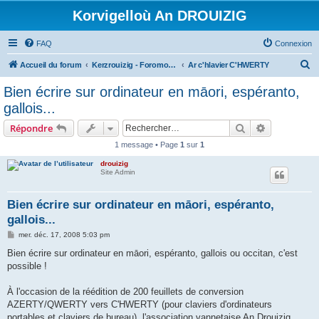
Korvigelloù An DROUIZIG
FAQ
Connexion
R
Accueil du forum
Kerzrouizig - Foromoù An Drouizig
Ar c'hlavier C'HWERTY
e
Bien écrire sur ordinateur en māori, espéranto,
c
gallois...
h
Rechercher
Recherche 
Répondre
e
1 message • Page
1
sur
1
r
drouizig
c
Site Admin
h
e
Bien écrire sur ordinateur en māori, espéranto,
gallois...
r
M
mer. déc. 17, 2008 5:03 pm
e
s
Bien écrire sur ordinateur en māori, espéranto, gallois ou occitan, c'est
s
possible !
a
g
e
À l'occasion de la réédition de 200 feuillets de conversion
AZERTY/QWERTY vers C'HWERTY (pour claviers d'ordinateurs
portables et claviers de bureau), l'association vannetaise An Drouizig