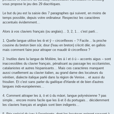
vous propose le jeu des 29 diacritiques.
Le but du jeu est la saisie des 7 paragraphes qui suivent, en moins de
temps possible, depuis votre ordinateur. Respectez les caractères
accentués évidemment…
Alors à vos claviers français (ou anglais)… 3, 2, 1… c'est parti…
1. Quelle langue utilise les ŵ et ŷ – circonflexes – ? Facile… la proche
cousine du breton bien sûr, dour (l'eau en breton) s'écrit dŵr, en gallois
mais comment faire pour attraper ce maudit ŵ circonflexe ?
2. Inutiles dans la langue de Molière, les á í et ó ú – accents aigus – sont
inaccessibles du clavier français, pénalisant au passage les occitanistes,
catalanistes et autres hispanisants… Mais ces caractères manquent
aussi cruellement au clavier italien, au grand dame des locuteurs du
vénitien, dialecte italique parlé dans la région de Venise... et aussi du
frioulien. Et c'est sans parler du gaélique d'Irlande et de bien d'autres
langues indo-européennes…
4. Comment attraper les ā, ō et ū du māori, langue polynésienne ? pas
simple... encore moins facile que les ã et õ du portugais... décidemment
les claviers français et anglais sont bien indigents…
5. Prix spécial du jury à l'espéranto, dont les locuteurs peinent souvent à