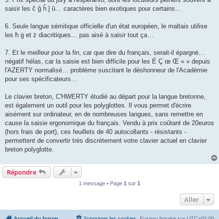
saisir les ĉ ĝ ĥ ĵ ŭ… caractères bien exotiques pour certains…
6. Seule langue sémitique officielle d'un état européen, le maltais utilise
les ħ ġ et ż diacritiques… pas aisé à saisir tout ça…
7. Et le meilleur pour la fin, car que dire du français, serait-il épargné…
négatif hélas, car la saisie est bien difficile pour les É Ç œ Œ « » depuis
l'AZERTY normalisé… problème suscitant le déshonneur de l'Académie
pour ses spécificateurs…
Le clavier breton, C'HWERTY étudié au départ pour la langue bretonne,
est également un outil pour les polyglottes. Il vous permet d'écrire
aisément sur ordinateur, en de nombreuses langues, sans remettre en
cause la saisie ergonomique du français. Vendu à prix coûtant de 20euros
(hors frais de port), ces feuillets de 40 autocollants - résistants -
permettent de convertir très discrètement votre clavier actuel en clavier
breton polyglotte.
Répondre
1 message • Page
1
sur
1
Aller
Accueil du forum
Supprimer les cookies
Fuseau horaire sur
UTC+01:00