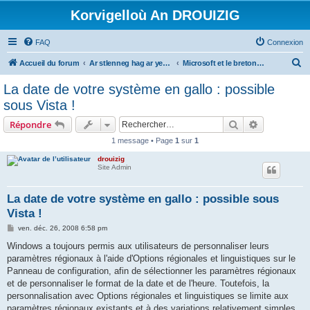
Korvigelloù An DROUIZIG
FAQ
Connexion
R
Accueil du forum
Ar stlenneg hag ar yezhoù bihan er bed a-bezh
Microsoft et le breton - Microsoft and the Breton language
e
La date de votre système en gallo : possible
c
sous Vista !
h
Rechercher
Recherche 
Répondre
e
1 message • Page
1
sur
1
r
drouizig
c
Site Admin
h
e
La date de votre système en gallo : possible sous
Vista !
r
M
ven. déc. 26, 2008 6:58 pm
e
s
Windows a toujours permis aux utilisateurs de personnaliser leurs
s
paramètres régionaux à l'aide d'Options régionales et linguistiques sur le
a
g
Panneau de configuration, afin de sélectionner les paramètres régionaux
e
et de personnaliser le format de la date et de l'heure. Toutefois, la
personnalisation avec Options régionales et linguistiques se limite aux
paramètres régionaux existants et à des variations relativement simples.