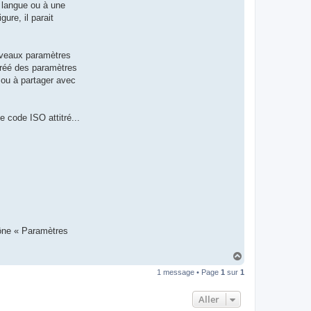
e langue ou à une
t
e
ure, il parait
r
d
r
o
ouveaux paramètres
u
i
créé des paramètres
z
t ou à partager avec
i
g
 code ISO attitré...
cône « Paramètres
H
a
1 message • Page
1
sur
1
u
t
Aller