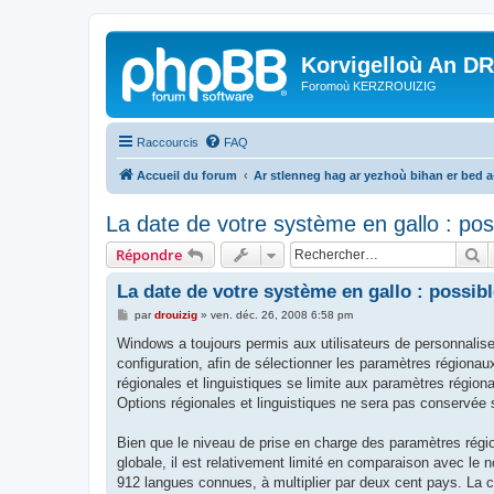
Korvigelloù An D
Foromoù KERZROUIZIG
Raccourcis
FAQ
Accueil du forum
Ar stlenneg hag ar yezhoù bihan er bed 
La date de votre système en gallo : pos
R
Répondre
La date de votre système en gallo : possibl
M
par
drouizig
»
ven. déc. 26, 2008 6:58 pm
e
s
Windows a toujours permis aux utilisateurs de personnaliser
s
configuration, afin de sélectionner les paramètres régionaux
a
g
régionales et linguistiques se limite aux paramètres région
e
Options régionales et linguistiques ne sera pas conservée 
Bien que le niveau de prise en charge des paramètres rég
globale, il est relativement limité en comparaison avec l
912 langues connues, à multiplier par deux cent pays. La c