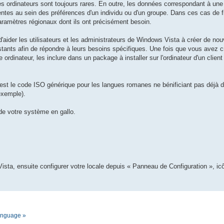
es ordinateurs sont toujours rares. En outre, les données correspondant à un
tes au sein des préférences d'un individu ou d'un groupe. Dans ces cas de fig
 paramètres régionaux dont ils ont précisément besoin.
t d'aider les utilisateurs et les administrateurs de Windows Vista à créer de n
stants afin de répondre à leurs besoins spécifiques. Une fois que vous avez 
 ordinateur, les inclure dans un package à installer sur l'ordinateur d'un clien
est le code ISO générique pour les langues romanes ne bénificiant pas déjà de
exemple).
 de votre système en gallo.
ista, ensuite configurer votre locale depuis « Panneau de Configuration », i
language »