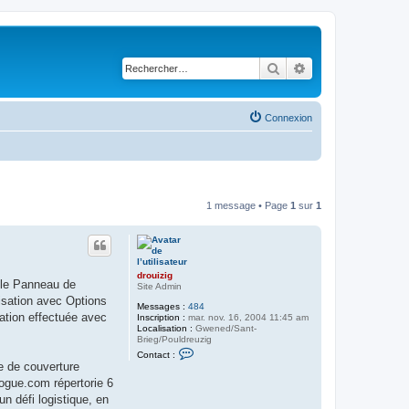
Rechercher
Recherche avancé
Connexion
1 message • Page
1
sur
1
drouizig
r le Panneau de
Site Admin
lisation avec Options
Messages :
484
cation effectuée avec
Inscription :
mar. nov. 16, 2004 11:45 am
Localisation :
Gwened/Sant-
Brieg/Pouldreuzig
C
Contact :
o
e de couverture
n
ogue.com répertorie 6
t
a
n défi logistique, en
c