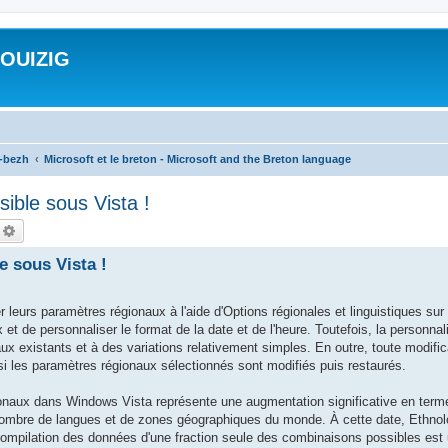
ROUIZIG
a-bezh
Microsoft et le breton - Microsoft and the Breton language
sible sous Vista !
echercher
Recherche avancée
e sous Vista !
 leurs paramètres régionaux à l'aide d'Options régionales et linguistiques su
 et de personnaliser le format de la date et de l'heure. Toutefois, la personna
aux existants et à des variations relativement simples. En outre, toute modifi
si les paramètres régionaux sélectionnés sont modifiés puis restaurés.
ionaux dans Windows Vista représente une augmentation significative en term
e nombre de langues et de zones géographiques du monde. À cette date, Ethnol
ompilation des données d'une fraction seule des combinaisons possibles est u