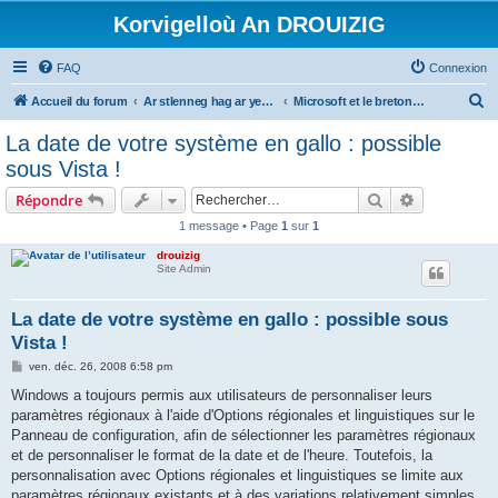
Korvigelloù An DROUIZIG
FAQ
Connexion
R
Accueil du forum
Ar stlenneg hag ar yezhoù bihan er bed a-bezh
Microsoft et le breton - Microsoft and the Breton language
e
La date de votre système en gallo : possible
c
sous Vista !
h
Rechercher
Recherche 
Répondre
e
1 message • Page
1
sur
1
r
drouizig
c
Site Admin
h
e
La date de votre système en gallo : possible sous
Vista !
r
M
ven. déc. 26, 2008 6:58 pm
e
s
Windows a toujours permis aux utilisateurs de personnaliser leurs
s
paramètres régionaux à l'aide d'Options régionales et linguistiques sur le
a
g
Panneau de configuration, afin de sélectionner les paramètres régionaux
e
et de personnaliser le format de la date et de l'heure. Toutefois, la
personnalisation avec Options régionales et linguistiques se limite aux
paramètres régionaux existants et à des variations relativement simples.