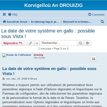
Korvigelloù An DROUIZIG
FAQ
Connexion
R
Accueil du forum
Ar stlenneg hag ar yezhoù bihan er bed a-bezh
Microsoft et le breton - Microsoft and the Breton language
e
La date de votre système en gallo : possible
c
sous Vista !
h
Rechercher
Recherche 
Répondre
e
1 message • Page
1
sur
1
r
drouizig
c
Site Admin
h
e
La date de votre système en gallo : possible sous
Vista !
r
M
ven. déc. 26, 2008 6:58 pm
e
s
Windows a toujours permis aux utilisateurs de personnaliser leurs
s
paramètres régionaux à l'aide d'Options régionales et linguistiques sur le
a
g
Panneau de configuration, afin de sélectionner les paramètres régionaux
e
et de personnaliser le format de la date et de l'heure. Toutefois, la
personnalisation avec Options régionales et linguistiques se limite aux
paramètres régionaux existants et à des variations relativement simples.