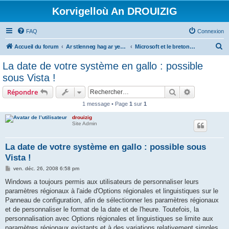
Korvigelloù An DROUIZIG
FAQ
Connexion
R
Accueil du forum
Ar stlenneg hag ar yezhoù bihan er bed a-bezh
Microsoft et le breton - Microsoft and the Breton language
e
La date de votre système en gallo : possible
c
sous Vista !
h
Rechercher
Recherche 
Répondre
e
1 message • Page
1
sur
1
r
drouizig
c
Site Admin
h
e
La date de votre système en gallo : possible sous
Vista !
r
M
ven. déc. 26, 2008 6:58 pm
e
s
Windows a toujours permis aux utilisateurs de personnaliser leurs
s
paramètres régionaux à l'aide d'Options régionales et linguistiques sur le
a
g
Panneau de configuration, afin de sélectionner les paramètres régionaux
e
et de personnaliser le format de la date et de l'heure. Toutefois, la
personnalisation avec Options régionales et linguistiques se limite aux
paramètres régionaux existants et à des variations relativement simples.