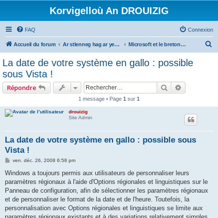
Korvigelloù An DROUIZIG
FAQ
Connexion
R
Accueil du forum
Ar stlenneg hag ar yezhoù bihan er bed a-bezh
Microsoft et le breton - Microsoft and the Breton language
e
La date de votre système en gallo : possible
c
sous Vista !
h
Rechercher
Recherche 
Répondre
e
1 message • Page
1
sur
1
r
drouizig
c
Site Admin
h
e
La date de votre système en gallo : possible sous
Vista !
r
M
ven. déc. 26, 2008 6:58 pm
e
s
Windows a toujours permis aux utilisateurs de personnaliser leurs
s
paramètres régionaux à l'aide d'Options régionales et linguistiques sur le
a
g
Panneau de configuration, afin de sélectionner les paramètres régionaux
e
et de personnaliser le format de la date et de l'heure. Toutefois, la
personnalisation avec Options régionales et linguistiques se limite aux
paramètres régionaux existants et à des variations relativement simples.