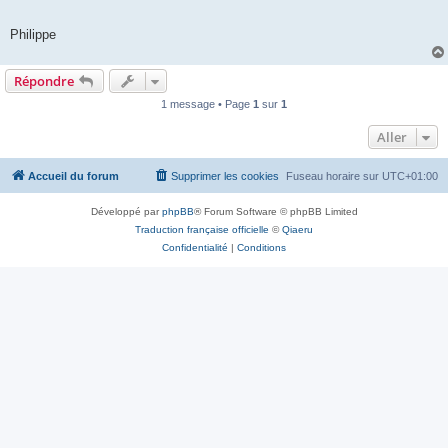
Philippe
Répondre
1 message • Page
1
sur
1
Aller
Accueil du forum
Supprimer les cookies
Fuseau horaire sur
UTC+01:00
Développé par
phpBB
® Forum Software © phpBB Limited
Traduction française officielle
©
Qiaeru
Confidentialité
|
Conditions