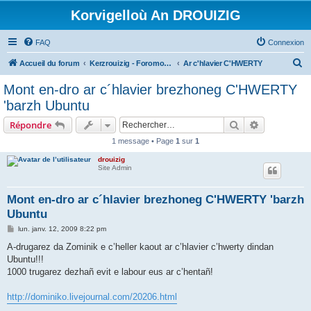
Korvigelloù An DROUIZIG
FAQ
Connexion
R
Accueil du forum
Kerzrouizig - Foromoù An Drouizig
Ar c'hlavier C'HWERTY
e
Mont en-dro ar c´hlavier brezhoneg C'HWERTY
c
'barzh Ubuntu
h
Rechercher
Recherche 
Répondre
e
1 message • Page
1
sur
1
r
drouizig
c
Site Admin
h
e
Mont en-dro ar c´hlavier brezhoneg C'HWERTY 'barzh
Ubuntu
r
M
lun. janv. 12, 2009 8:22 pm
e
s
A-drugarez da Zominik e c’heller kaout ar c’hlavier c’hwerty dindan
s
Ubuntu!!!
a
g
1000 trugarez dezhañ evit e labour eus ar c’hentañ!
e
http://dominiko.livejournal.com/20206.html